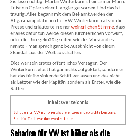
Sie lesen richtig: Martin Winterkorn ist ein armer Mann.
Er ist ein Opfer seiner Habgier geworden. Und das ist
traurig. Alles begann mit dem Bekanntwerden der
Abgasmanipulationen bei VW. Winterkorn trat vor die
Presse und erläuterte in einer
weinerlichen Stimme
, dass
er alles dafür tun werde, diesen fürchterlichen Vorwurf,
oder die Unregelmäßigkeiten, wie der Vorstand es
nannte – man sprach ganz bewusst nicht von einem
Skandal- aus der Welt zu schaffen.
Dies war sein erstes öffentliches Versagen. Der
Winterkorn selbst hat gar nichts aufgeklärt, sondern er
hat das für ihn sinkende Schiff verlassen und das nicht
als Letzter wie der Kapitän, sondern als Erster, wie die
Ratten.
Inhaltsverzeichnis
Schaden für VW ist höher als die entgegengebrachte Leistung.
Sein Koi-Teich war ihm wohl zu teuer.
Schaden für VW ist höher als die