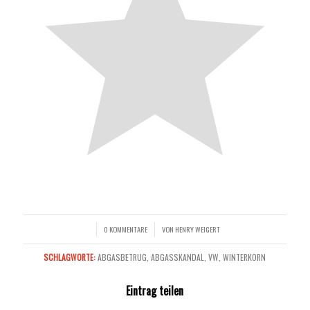
0 KOMMENTARE
VON
HENRY WEIGERT
/
/
SCHLAGWORTE:
ABGASBETRUG
,
ABGASSKANDAL
,
VW
,
WINTERKORN
Eintrag teilen