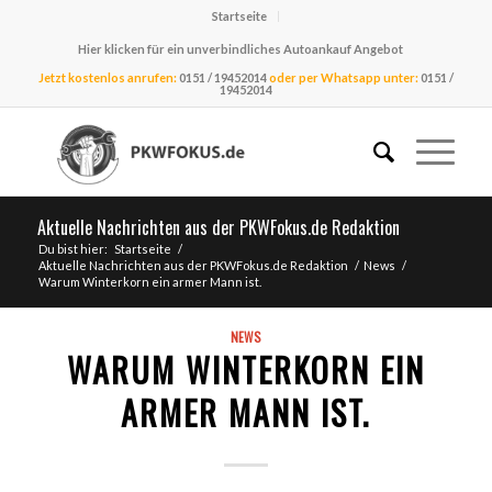
Startseite
Hier klicken für ein unverbindliches Autoankauf Angebot
Jetzt kostenlos anrufen:
0151 / 19452014
oder per Whatsapp unter:
0151 /
19452014
Aktuelle Nachrichten aus der PKWFokus.de Redaktion
Du bist hier:
Startseite
/
Aktuelle Nachrichten aus der PKWFokus.de Redaktion
/
News
/
Warum Winterkorn ein armer Mann ist.
NEWS
WARUM WINTERKORN EIN
ARMER MANN IST.