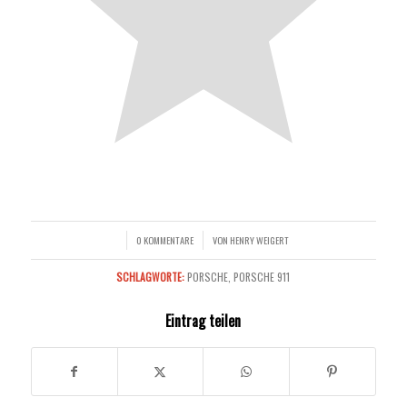
0 KOMMENTARE
VON
HENRY WEIGERT
/
/
SCHLAGWORTE:
PORSCHE
,
PORSCHE 911
Eintrag teilen