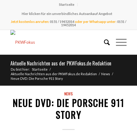
Startseite
Hier klicken für ein unverbindliches Autoankauf Angebot
Jetzt kostenlos anrufen:
0151 / 19452014
oder per Whatsapp unter:
0151 /
19452014
Aktuelle Nachrichten aus der PKWFokus.de Redaktion
Du bist hier:
Startseite
/
Aktuelle Nachrichten aus der PKWFokus.de Redaktion
/
News
/
Neue DVD: Die Porsche 911 Story
NEWS
NEUE DVD: DIE PORSCHE 911
STORY