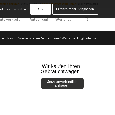
stenlos anrufen:
0151 / 19452014
oder per Whatsapp unter:
0151 / 19452014
OK
Erfahre mehr / Anpassen
Cookies verwenden.
uto verkaufen
Autoankauf
Weiteres
ion
/
News
/
Wieviel ist mein Auto noch wert? Wertermittlung kostenlos.
Wir kaufen Ihren
Gebrauchtwagen.
Jetzt unverbindlich
anfragen!