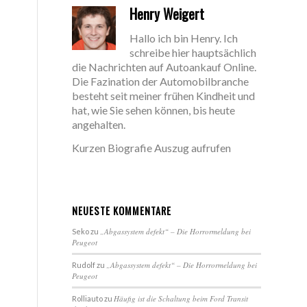
Henry Weigert
Hallo ich bin Henry. Ich
schreibe hier hauptsächlich
die Nachrichten auf Autoankauf Online.
Die Fazination der Automobilbranche
besteht seit meiner frühen Kindheit und
hat, wie Sie sehen können, bis heute
angehalten.
Kurzen Biografie Auszug aufrufen
NEUESTE KOMMENTARE
„Abgassystem defekt“ – Die Horrormeldung bei
Seko
zu
Peugeot
„Abgassystem defekt“ – Die Horrormeldung bei
Rudolf
zu
Peugeot
Häufig ist die Schaltung beim Ford Transit
Rolliauto
zu