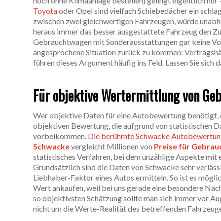
noch ohne Klimaanlage bestellen) gelingt eigentlich nur 
Toyota
oder Opel sind vielfach Schiebedächer ein schla
zwischen zwei gleichwertigen Fahrzeugen, würde unabhä
heraus immer das besser ausgestattete Fahrzeug den Zu
Gebrauchtwagen mit Sonderausstattungen gar keine Vor
angesprochene Situation zurück zu kommen: Vertragshä
führen dieses Argument häufig ins Feld. Lassen Sie sich d
Für objektive Wertermittlung von Ge
Wer objektive Daten für eine Autobewertung benötigt, etw
objektiven Bewertung, die aufgrund von statistischen Da
vorbeikommen.
Die berühmte Schwacke Autobewertu
Schwacke
vergleicht Millionen von
Preise für Gebra
statistisches Verfahren, bei dem unzählige Aspekte mit 
Grundsätzlich sind die Daten von Schwacke sehr verlässli
Liebhaber-Faktor eines Autos ermitteln. So ist es mögli
Wert ankaufen, weil bei uns gerade eine besondere Nac
so objektivsten Schätzung sollte man sich immer vor Aug
nicht um die Werte-Realität des betreffenden Fahrzeuge