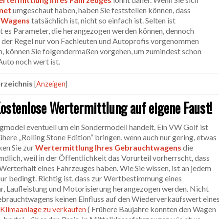
net
umgeschaut haben, haben Sie feststellen können, dass
s Wagens
tatsächlich ist, nicht so einfach ist. Selten ist
ibt es Parameter, die herangezogen werden können, dennoch
n der Regel nur von Fachleuten und Autoprofis vorgenommen
en, können Sie folgendermaßen vorgehen, um zumindest schon
uto noch wert ist.
rzeichnis
[
Anzeigen
]
Kostenlose Wertermittlung auf eigene Faust!
ugmodel eventuell um ein Sondermodell handelt. Ein VW Golf ist
rühere „Rolling Stone Edition“ bringen, wenn auch nur gering, etwas
ken Sie zur
Wertermittlung Ihres Gebrauchtwagens
die
lich, weil in der Öffentlichkeit das Vorurteil vorherrscht, dass
Werterhalt eines Fahrzeuges haben. Wie Sie wissen, ist an jedem
nur bedingt. Richtig ist, dass zur Wertbestimmung eines
r, Laufleistung und Motorisierung herangezogen werden. Nicht
 Gebrauchtwagens keinen Einfluss auf den Wiederverkaufswert eine
 Klimaanlage zu verkaufen
( Frühere Baujahre konnten den Wagen