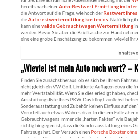
bereits nach einer
Auto-Restwert Ermittlung im Inter
die Antwort auf die Frage, wie hoch der
Restwert Ihre
die
Autorestwertermittlung kostenlos
. Natürlich g
kann eine
valide Gebrauchtwagen Wertermittlung
i
werden. Bevor Sie aber die Brieftasche zur Hand nehm
eine eine grobe Einschätzung zu bekommen, wieviel ihr A
Inhaltsve
„Wieviel ist mein Auto noch wert? – 
Finden Sie zunächst heraus, ob es sich bei Ihrem Fahrze
nicht gleich ein VW Golf. Limitierte Auflagen etwa die f
mehr Wertstabilität. Wenn Sie dies erledigt haben, chec
Ausstattungsliste Ihres PKW. Das klingt zunächst befremd
Sonderausstattung und Zubehör keinen Einfluss auf den 
Vorurteil auch etwas Wahres dran. In diesem Falle aber 
Gebrauchtwagens immer die „harten Fakten“ wie Baujah
richtig hingegen ist, dass die Sonderausstattung eines
Fahrzeugs hat. Der Versuch einen
Porsche Boxster ohne