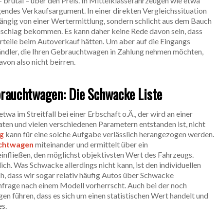
– brutal – über den Preis. In Mittelklassefahrzeugen wie etwa
gendes Verkaufsargument. In einer direkten Vergleichssituation
ngig von einer Wertermittlung, sondern schlicht aus dem Bauch
schlag bekommen. Es kann daher keine Rede davon sein, dass
teile beim Autoverkauf hätten. Um aber auf die Eingangs
ndler, die Ihren Gebrauchtwagen in Zahlung nehmen möchten,
avon also nicht beirren.
brauchtwagen: Die Schwacke Liste
a im Streitfall bei einer Erbschaft o.Ä., der wird an einer
ten und vielen verschiedenen Parametern entstanden ist, nicht
ng
kann für eine solche Aufgabe verlässlich herangezogen werden.
uchtwagen
miteinander und ermittelt über ein
einfließen, den möglichst objektivsten Wert des Fahrzeugs.
ch. Was Schwacke allerdings nicht kann, ist den individuellen
ch, dass wir sogar relativ häufig Autos über Schwacke
hfrage nach einem Modell vorherrscht. Auch bei der noch
en führen, dass es sich um einen statistischen Wert handelt und
s.