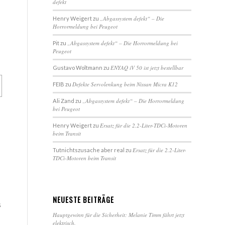
defekt
„Abgassystem defekt“ – Die
Henry Weigert
zu
Horrormeldung bei Peugeot
„Abgassystem defekt“ – Die Horrormeldung bei
Pit
zu
Peugeot
ENYAQ iV 50 ist jetzt bestellbar
Gustavo Woltmann
zu
Defekte Servolenkung beim Nissan Micra K12
FEIB
zu
„Abgassystem defekt“ – Die Horrormeldung
Ali Zand
zu
bei Peugeot
Ersatz für die 2.2-Liter-TDCi-Motoren
Henry Weigert
zu
beim Transit
Ersatz für die 2.2-Liter-
Tutnichtszusache aber real
zu
TDCi-Motoren beim Transit
NEUESTE BEITRÄGE
s
Hauptgewinn für die Sicherheit: Melanie Timm fährt jetzt
elektrisch.