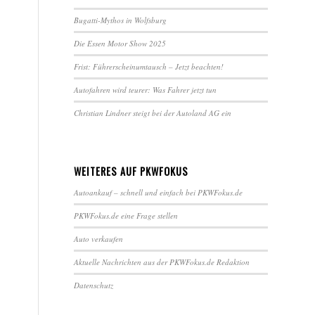
Bugatti-Mythos in Wolfsburg
Die Essen Motor Show 2025
Frist: Führerscheinumtausch – Jetzt beachten!
Autofahren wird teurer: Was Fahrer jetzt tun
Christian Lindner steigt bei der Autoland AG ein
WEITERES AUF PKWFOKUS
Autoankauf – schnell und einfach bei PKWFokus.de
PKWFokus.de eine Frage stellen
Auto verkaufen
Aktuelle Nachrichten aus der PKWFokus.de Redaktion
Datenschutz