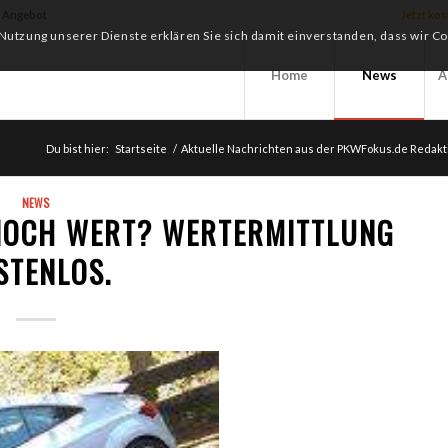
f Angebot
Jetzt ko
r Nutzung unserer Dienste erklären Sie sich damit einverstanden, dass wir 
Home
News
A
Du bist hier:
Startseite
/
Aktuelle Nachrichten aus der PKWFokus.de Redakt
NEWS
 NOCH WERT? WERTERMITTLUNG
STENLOS.