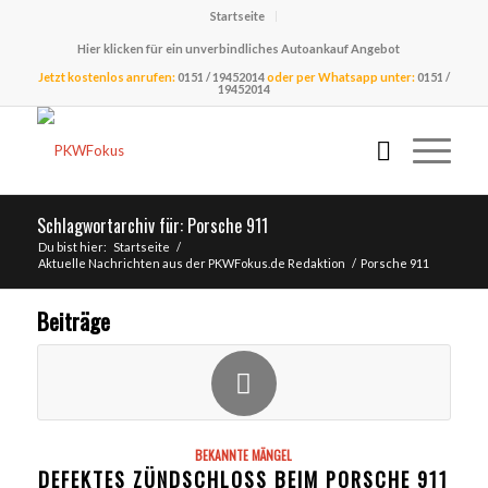
Startseite
Hier klicken für ein unverbindliches Autoankauf Angebot
Jetzt kostenlos anrufen:
0151 / 19452014
oder per Whatsapp unter:
0151 /
19452014
Schlagwortarchiv für: Porsche 911
Du bist hier:
Startseite
/
Aktuelle Nachrichten aus der PKWFokus.de Redaktion
/
Porsche 911
Beiträge
BEKANNTE MÄNGEL
DEFEKTES ZÜNDSCHLOSS BEIM PORSCHE 911