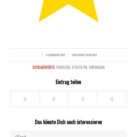
0 KOMMENTARE
VON
HENRY WEIGERT
/
/
SCHLAGWORTE:
PORSCHE
,
STATISTIK
,
UMFRAGEN
Eintrag teilen
Das könnte Dich auch interessieren