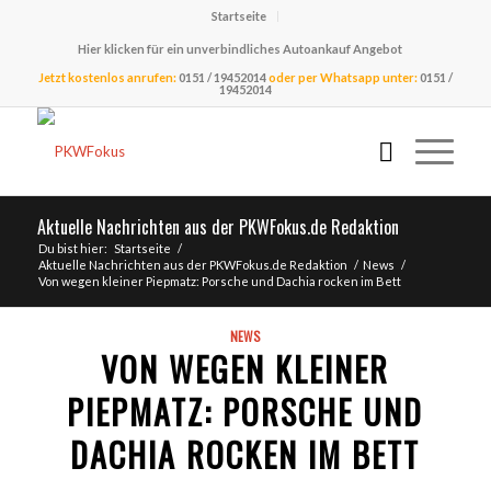
Startseite
Hier klicken für ein unverbindliches Autoankauf Angebot
Jetzt kostenlos anrufen:
0151 / 19452014
oder per Whatsapp unter:
0151 /
19452014
Aktuelle Nachrichten aus der PKWFokus.de Redaktion
Du bist hier:
Startseite
/
Aktuelle Nachrichten aus der PKWFokus.de Redaktion
/
News
/
Von wegen kleiner Piepmatz: Porsche und Dachia rocken im Bett
NEWS
VON WEGEN KLEINER
PIEPMATZ: PORSCHE UND
DACHIA ROCKEN IM BETT