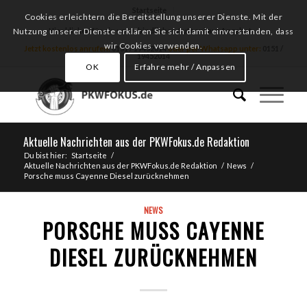
Startseite
Cookies erleichtern die Bereitstellung unserer Dienste. Mit der
Hier klicken für ein unverbindliches Autoankauf Angebot
Nutzung unserer Dienste erklären Sie sich damit einverstanden, dass
wir Cookies verwenden.
Jetzt kostenlos anrufen:
0151 / 19452014
oder per Whatsapp unter:
0151 /
19452014
OK
Erfahre mehr / Anpassen
Aktuelle Nachrichten aus der PKWFokus.de Redaktion
Du bist hier:
Startseite
/
Aktuelle Nachrichten aus der PKWFokus.de Redaktion
/
News
/
Porsche muss Cayenne Diesel zurücknehmen
NEWS
PORSCHE MUSS CAYENNE
DIESEL ZURÜCKNEHMEN