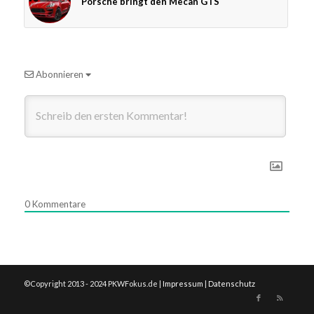
Porsche bringt den Mecan GTS
Abonnieren
0
Kommentare
©Copyright 2013 - 2024 PKWFokus.de |
Impressum
|
Datenschutz