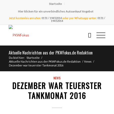
Startseite
Hier klicken für ein unverbindliches Autoankauf Angebot
Jetzt kostenlos anrufen:
0151 / 19452014
oder per Whatsapp unter:
0151 /
19452014
Aktuelle Nachrichten aus der PKWFokus.de Redaktion
Du bist hier:
Startseite
/
Aktuelle Nachrichten aus der PKWFokus.de Redaktion
/
News
/
Dezember war teuerster Tankmonat 2016
NEWS
DEZEMBER WAR TEUERSTER
TANKMONAT 2016