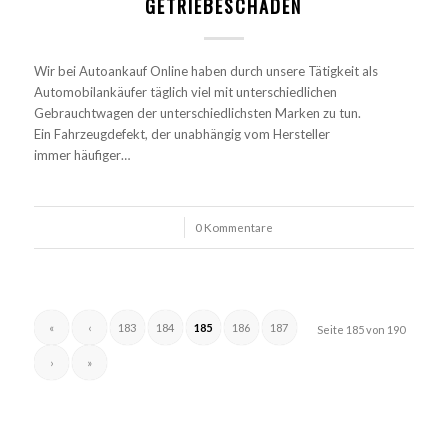
GETRIEBESCHÄDEN
Wir bei Autoankauf Online haben durch unsere Tätigkeit als
Automobilankäufer täglich viel mit unterschiedlichen
Gebrauchtwagen der unterschiedlichsten Marken zu tun.
Ein Fahrzeugdefekt, der unabhängig vom Hersteller
immer häufiger…
/
0 Kommentare
«
‹
183
184
185
186
187
Seite 185 von 190
›
»