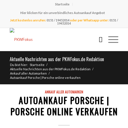
Startseite
Hier klicken für ein unverbindliches Autoankauf Angebot
Jetzt kostenlos anrufen:
0151 / 19452014
oder per Whatsapp unter:
0151 /
19452014
Aktuelle Nachrichten aus der PKWFokus.de Redaktion
Du bist hier:
Startseite
/
Aktuelle Nachrichten aus der PKWFokus.de Redaktion
/
Ankauf aller Automarken
/
Autoankauf Porsche | Porsche online verkaufen
ANKAUF ALLER AUTOMARKEN
AUTOANKAUF PORSCHE |
PORSCHE ONLINE VERKAUFEN