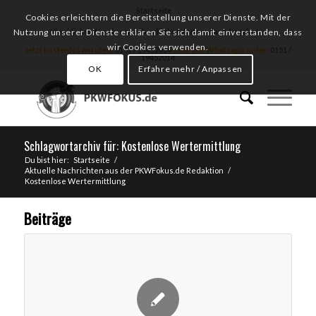
Startseite
Cookies erleichtern die Bereitstellung unserer Dienste. Mit der
Hier klicken für ein unverbindliches Autoankauf Angebot
Nutzung unserer Dienste erklären Sie sich damit einverstanden, dass
wir Cookies verwenden.
Jetzt kostenlos anrufen:
0151 / 19452014
oder per Whatsapp unter:
0151 /
19452014
OK
Erfahre mehr / Anpassen
Schlagwortarchiv für: Kostenlose Wertermittlung
Du bist hier:
Startseite
/
Aktuelle Nachrichten aus der PKWFokus.de Redaktion
/
Kostenlose Wertermittlung
Beiträge