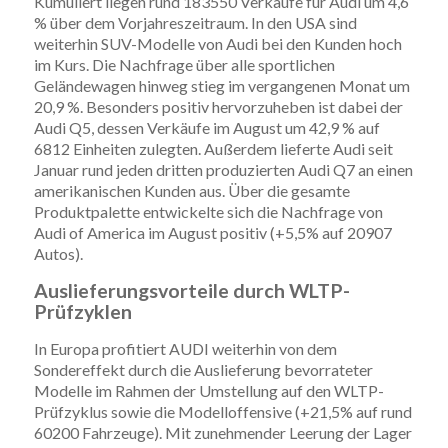
Kumuliert liegen rund 183550 Verkäufe für Audi um 4,6
% über dem Vorjahreszeitraum. In den USA sind
weiterhin SUV-Modelle von Audi bei den Kunden hoch
im Kurs. Die Nachfrage über alle sportlichen
Geländewagen hinweg stieg im vergangenen Monat um
20,9 %. Besonders positiv hervorzuheben ist dabei der
Audi Q5, dessen Verkäufe im August um 42,9 % auf
6812 Einheiten zulegten. Außerdem lieferte Audi seit
Januar rund jeden dritten produzierten Audi Q7 an einen
amerikanischen Kunden aus. Über die gesamte
Produktpalette entwickelte sich die Nachfrage von
Audi of America im August positiv (+5,5% auf 20907
Autos).
Auslieferungsvorteile durch WLTP-
Prüfzyklen
In Europa profitiert AUDI weiterhin von dem
Sondereffekt durch die Auslieferung bevorrateter
Modelle im Rahmen der Umstellung auf den WLTP-
Prüfzyklus sowie die Modelloffensive (+21,5% auf rund
60200 Fahrzeuge). Mit zunehmender Leerung der Lager