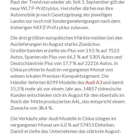
flaut der Trend nun wieder ab. Seit 1. September gilt der
neue WLTP-Prüfzyklus. Hersteller dürfen nun ihre
Automobile je nach Gesetzgebung des jeweiligen
Landes nur noch mit Sondergenehmigungen nach dem
bisherigen NEFZ-Prüfzyklus zulassen.
Die drei größten europäischen Märkte melden bei den
Auslieferungen im August starke Zuwächse.
Großbritannien erzielte ein Plus von 19,5 % auf 7523
Autos, Spanien ein Plus von 66,1 % auf 5305 Autos und
Deutschland ein Plus von 17,7 % auf 22216 Autos. In
China profitierte Audi im vergangenen Monat von
seinem lokalen Premium Kompaktsegment: Die
Händler lieferten 8299 Modelle des
Audi A3
und damit
15,3 % mehr als vor einem Jahr aus. 14857 chinesische
Kunden entschieden sich im August für den ebenfalls im
Reich der Mitte produzierten A4L, das entspricht einem
Zuwachs von 38,4 %.
Die Verkäufe aller Audi Modelle in China stiegen im
vergangenen Monat um 6,0 % auf 57453 Einheiten.
Damit erzielte das Unternehmen das stärkste August-