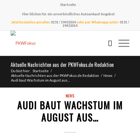
Startseite
Hier klicken für ein unverbindliches Autoankauf Angebot
Jetzt kostenlos anrufen:
0151 / 19452014
oder per Whatsapp unter:
0151 /
19452014
Aktuelle Nachrichten aus der PKWFokus.de Redaktion
Du bist hier:
Startseite
/
Aktuelle Nachrichten aus der PKWFokus.de Redaktion
/
News
/
Audi baut Wachstum im August aus…
NEWS
AUDI BAUT WACHSTUM IM
AUGUST AUS…