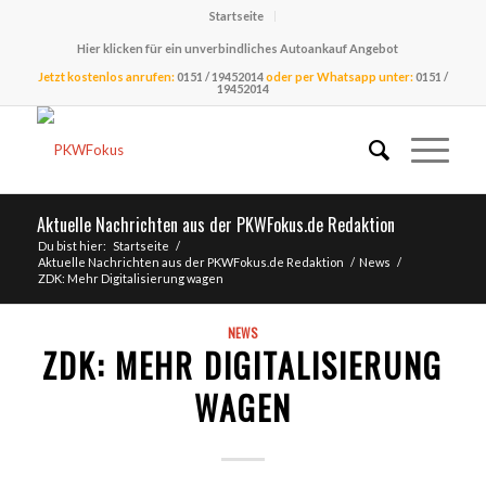
Startseite
Hier klicken für ein unverbindliches Autoankauf Angebot
Jetzt kostenlos anrufen:
0151 / 19452014
oder per Whatsapp unter:
0151 /
19452014
Aktuelle Nachrichten aus der PKWFokus.de Redaktion
Du bist hier:
Startseite
/
Aktuelle Nachrichten aus der PKWFokus.de Redaktion
/
News
/
ZDK: Mehr Digitalisierung wagen
NEWS
ZDK: MEHR DIGITALISIERUNG
WAGEN