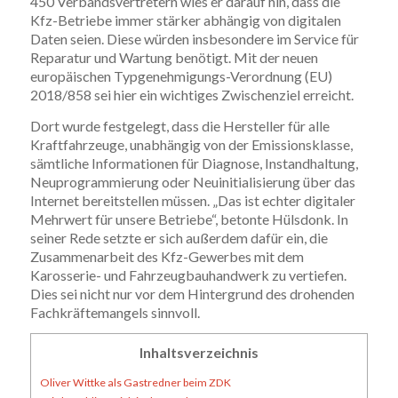
450 Verbandsvertretern wies er darauf hin, dass die
Kfz-Betriebe immer stärker abhängig von digitalen
Daten seien. Diese würden insbesondere im Service für
Reparatur und Wartung benötigt. Mit der neuen
europäischen Typgenehmigungs-Verordnung (EU)
2018/858 sei hier ein wichtiges Zwischenziel erreicht.
Dort wurde festgelegt, dass die Hersteller für alle
Kraftfahrzeuge, unabhängig von der Emissionsklasse,
sämtliche Informationen für Diagnose, Instandhaltung,
Neuprogrammierung oder Neuinitialisierung über das
Internet bereitstellen müssen. „Das ist echter digitaler
Mehrwert für unsere Betriebe“, betonte Hülsdonk. In
seiner Rede setzte er sich außerdem dafür ein, die
Zusammenarbeit des Kfz-Gewerbes mit dem
Karosserie- und Fahrzeugbauhandwerk zu vertiefen.
Dies sei nicht nur vor dem Hintergrund des drohenden
Fachkräftemangels sinnvoll.
Inhaltsverzeichnis
Oliver Wittke als Gastredner beim ZDK