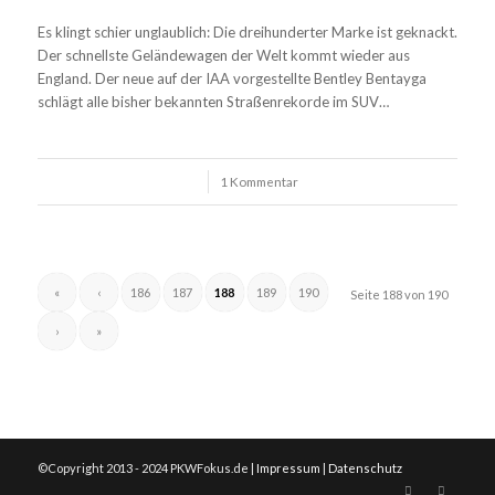
Es klingt schier unglaublich: Die dreihunderter Marke ist geknackt.
Der schnellste Geländewagen der Welt kommt wieder aus
England. Der neue auf der IAA vorgestellte Bentley Bentayga
schlägt alle bisher bekannten Straßenrekorde im SUV…
/
1 Kommentar
«
‹
186
187
188
189
190
Seite 188 von 190
›
»
©Copyright 2013 - 2024 PKWFokus.de |
Impressum
|
Datenschutz