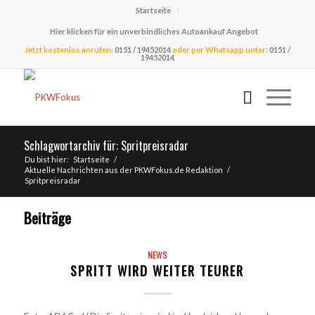
Startseite
Hier klicken für ein unverbindliches Autoankauf Angebot
Jetzt kostenlos anrufen:
0151 / 19452014
oder per Whatsapp unter:
0151 /
19452014
Schlagwortarchiv für: Spritpreisradar
Du bist hier:
Startseite
/
Aktuelle Nachrichten aus der PKWFokus.de Redaktion
/
Spritpreisradar
Beiträge
NEWS
SPRITT WIRD WEITER TEURER