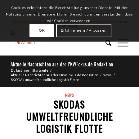
Startseite
Cookies erleichtern die Bereitstellung unserer Dienste. Mit der
Hier klicken für ein unverbindliches Autoankauf Angebot
Nutzung unserer Dienste erklären Sie sich damit einverstanden, dass
wir Cookies verwenden.
Jetzt kostenlos anrufen:
0151 / 19452014
oder per Whatsapp unter:
0151 /
19452014
OK
Erfahre mehr / Anpassen
Aktuelle Nachrichten aus der PKWFokus.de Redaktion
Du bist hier:
Startseite
/
Aktuelle Nachrichten aus der PKWFokus.de Redaktion
/
News
/
SKODAs umweltfreundliche Logistik Flotte
NEWS
SKODAS
UMWELTFREUNDLICHE
LOGISTIK FLOTTE