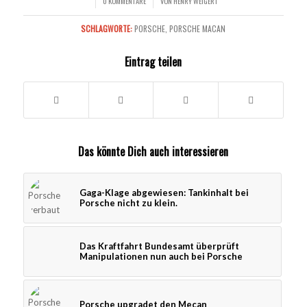
0 KOMMENTARE
VON
HENRY WEIGERT
/
/
SCHLAGWORTE:
PORSCHE
,
PORSCHE MACAN
Eintrag teilen
Das könnte Dich auch interessieren
Gaga-Klage abgewiesen: Tankinhalt bei
Porsche nicht zu klein.
Das Kraftfahrt Bundesamt überprüft
Manipulationen nun auch bei Porsche
Porsche upgradet den Mecan