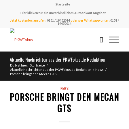
Startseite
Hier klicken für ein unverbindliches Autoankauf Angebot
Jetzt kostenlos anrufen:
0151 / 19452014
oder per Whatsapp unter:
0151 /
19452014
Aktuelle Nachrichten aus der PKWFokus.de Redaktion
Du bist hier:
Startseite
/
Aktuelle Nachrichten aus der PKWFokus.de Redaktion
/
News
/
Porsche bringt den Mecan GTS
NEWS
PORSCHE BRINGT DEN MECAN
GTS