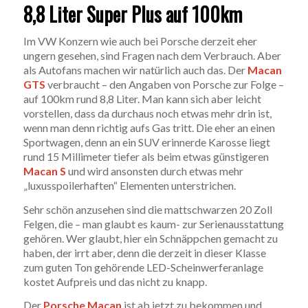
8,8 Liter Super Plus auf 100km
Im VW Konzern wie auch bei Porsche derzeit eher
ungern gesehen, sind Fragen nach dem Verbrauch. Aber
als Autofans machen wir natürlich auch das. Der
Macan
GTS
verbraucht – den Angaben von Porsche zur Folge –
auf 100km rund 8,8 Liter. Man kann sich aber leicht
vorstellen, dass da durchaus noch etwas mehr drin ist,
wenn man denn richtig aufs Gas tritt. Die eher an einen
Sportwagen, denn an ein SUV erinnerde Karosse liegt
rund 15 Millimeter tiefer als beim etwas günstigeren
Macan S
und wird ansonsten durch etwas mehr
„luxusspoilerhaften“ Elementen unterstrichen.
Sehr schön anzusehen sind die mattschwarzen 20 Zoll
Felgen, die – man glaubt es kaum- zur Serienausstattung
gehören. Wer glaubt, hier ein Schnäppchen gemacht zu
haben, der irrt aber, denn die derzeit in dieser Klasse
zum guten Ton gehörende LED-Scheinwerferanlage
kostet Aufpreis und das nicht zu knapp.
Der
Porsche Macan
ist ab jetzt zu bekommen und