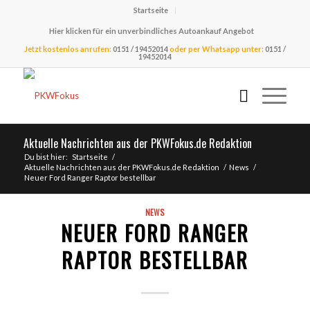
Startseite
Hier klicken für ein unverbindliches Autoankauf Angebot
Jetzt kostenlos anrufen:
0151 / 19452014
oder per Whatsapp unter:
0151 /
19452014
Aktuelle Nachrichten aus der PKWFokus.de Redaktion
Du bist hier:
Startseite
/
Aktuelle Nachrichten aus der PKWFokus.de Redaktion
/
News
/
Neuer Ford Ranger Raptor bestellbar
NEWS
NEUER FORD RANGER
RAPTOR BESTELLBAR