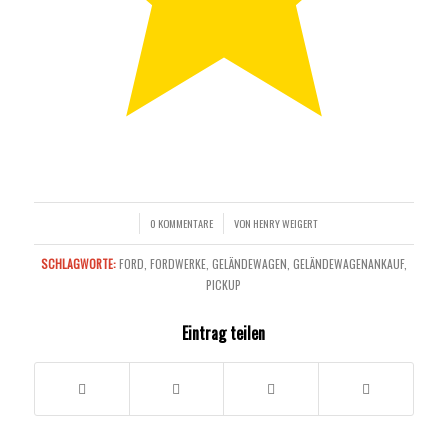
0 KOMMENTARE
VON
HENRY WEIGERT
/
/
SCHLAGWORTE:
FORD
,
FORDWERKE
,
GELÄNDEWAGEN
,
GELÄNDEWAGENANKAUF
,
PICKUP
Eintrag teilen