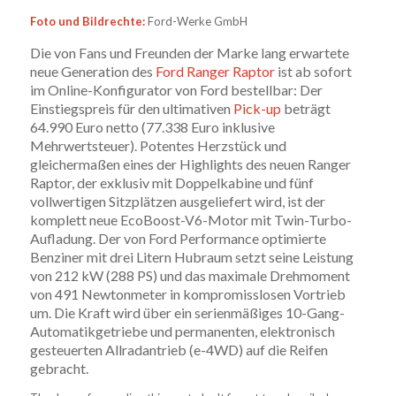
Foto und Bildrechte:
Ford-Werke GmbH
Die von Fans und Freunden der Marke lang erwartete
neue Generation des
Ford Ranger Raptor
ist ab sofort
im Online-Konfigurator von Ford bestellbar: Der
Einstiegspreis für den ultimativen
Pick-up
beträgt
64.990 Euro netto (77.338 Euro inklusive
Mehrwertsteuer). Potentes Herzstück und
gleichermaßen eines der Highlights des neuen Ranger
Raptor, der exklusiv mit Doppelkabine und fünf
vollwertigen Sitzplätzen ausgeliefert wird, ist der
komplett neue EcoBoost-V6-Motor mit Twin-Turbo-
Aufladung. Der von Ford Performance optimierte
Benziner mit drei Litern Hubraum setzt seine Leistung
von 212 kW (288 PS) und das maximale Drehmoment
von 491 Newtonmeter in kompromisslosen Vortrieb
um. Die Kraft wird über ein serienmäßiges 10-Gang-
Automatikgetriebe und permanenten, elektronisch
gesteuerten Allradantrieb (e-4WD) auf die Reifen
gebracht.