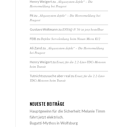
„Abgassystem defekt“ – Die
Henry Weigert
zu
Horrormeldung bei Peugeot
„Abgassystem defekt“ – Die Horrormeldung bei
Pit
zu
Peugeot
ENYAQ iV 50 ist jetzt bestellbar
Gustavo Woltmann
zu
Defekte Servolenkung beim Nissan Micra K12
FEIB
zu
„Abgassystem defekt“ – Die Horrormeldung
Ali Zand
zu
bei Peugeot
Ersatz für die 2.2-Liter-TDCi-Motoren
Henry Weigert
zu
beim Transit
Ersatz für die 2.2-Liter-
Tutnichtszusache aber real
zu
TDCi-Motoren beim Transit
NEUESTE BEITRÄGE
Hauptgewinn für die Sicherheit: Melanie Timm
fährt jetzt elektrisch.
Bugatti-Mythos in Wolfsburg