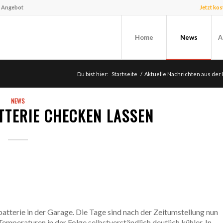
f Angebot
Jetzt ko
Home
News
A
Du bist hier:
Startseite
/
Aktuelle Nachrichten aus der
NEWS
TTERIE CHECKEN LASSEN
batterie in der Garage. Die Tage sind nach der Zeitumstellung nun
Temperaturen in der Folge selbstverständlich deutlich kühler. In