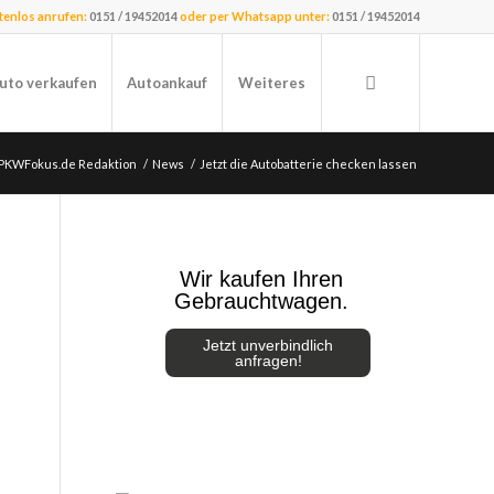
stenlos anrufen:
0151 / 19452014
oder per Whatsapp unter:
0151 / 19452014
uto verkaufen
Autoankauf
Weiteres
 PKWFokus.de Redaktion
/
News
/
Jetzt die Autobatterie checken lassen
Wir kaufen Ihren
Gebrauchtwagen.
Jetzt unverbindlich
anfragen!