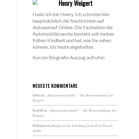
Henry Weigert
Hallo ich bin Henry. Ich schreibe hier
hauptsächlich die Nachrichten auf
Autoankauf Online. Die Fazination der
Automobilbranche besteht seit meiner
frühen Kindheit und hat, wie Sie sehen
können, bis heute angehalten.
Kurzen Biografie Auszug aufrufen
NEUESTE KOMMENTARE
„Abgassystem defekt“ – Die Horrormeldung bei
Seko
zu
Peugeot
„Abgassystem defekt“ – Die Horrormeldung bei
Rudolf
zu
Peugeot
Häufig ist die Schaltung beim Ford Transit
Rolliauto
zu
defekt