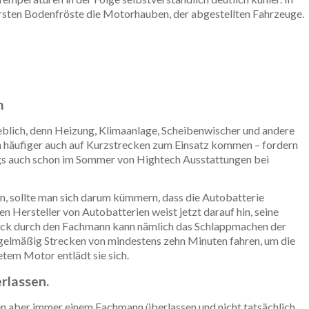
rsten Bodenfröste die Motorhauben, der abgestellten Fahrzeuge.
m
eblich, denn Heizung, Klimaanlage, Scheibenwischer und andere
ich häufiger auch auf Kurzstrecken zum Einsatz kommen – fordern
ings auch schon im Sommer von Hightech Ausstattungen bei
en, sollte man sich darum kümmern, dass die Autobatterie
n Hersteller von Autobatterien weist jetzt darauf hin, seine
heck durch den Fachmann kann nämlich das Schlappmachen der
egelmäßig Strecken von mindestens zehn Minuten fahren, um die
etem Motor entlädt sie sich.
rlassen.
en aber immer einem Fachmann überlassen und nicht tatsächlich