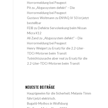
Horrormeldung bei Peugeot
Pit
zu
„Abgassystem defekt“ – Die
Horrormeldung bei Peugeot
Gustavo Woltmann
zu
ENYAQ iV 50 ist jetzt
bestellbar
FEIB
zu
Defekte Servolenkung beim Nissan
Micra K12
Ali Zand
zu
„Abgassystem defekt“ – Die
Horrormeldung bei Peugeot
Henry Weigert
zu
Ersatz für die 2.2-Liter-
TDCi-Motoren beim Transit
Tutnichtszusache aber real
zu
Ersatz für die
2.2-Liter-TDCi-Motoren beim Transit
NEUESTE BEITRÄGE
Hauptgewinn für die Sicherheit: Melanie Timm
fährt jetzt elektrisch.
Bugatti-Mythos in Wolfsburg