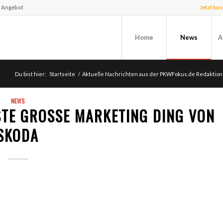
f Angebot
Jetzt ko
Home
News
A
Du bist hier:
Startseite
/
Aktuelle Nachrichten aus der PKWFokus.de Redaktion
NEWS
E GROSSE MARKETING DING VON S
KODA