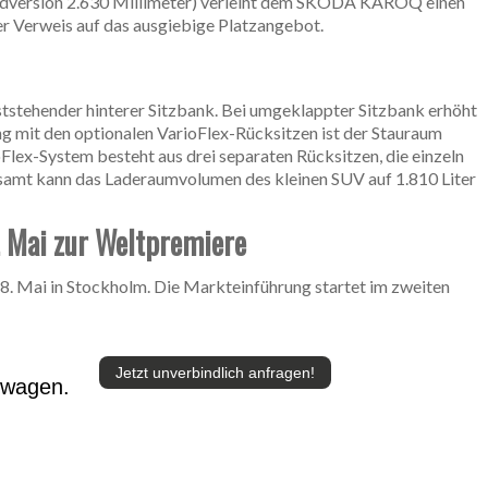
lradversion 2.630 Millimeter) verleiht dem SKODA KAROQ einen
er Verweis auf das ausgiebige Platzangebot.
ststehender hinterer Sitzbank. Bei umgeklappter Sitzbank erhöht
ng mit den optionalen VarioFlex-Rücksitzen ist der Stauraum
oFlex-System besteht aus drei separaten Rücksitzen, die einzeln
samt kann das Laderaumvolumen des kleinen SUV auf 1.810 Liter
 Mai zur Weltpremiere
. Mai in Stockholm. Die Markteinführung startet im zweiten
Jetzt unverbindlich anfragen!
twagen.