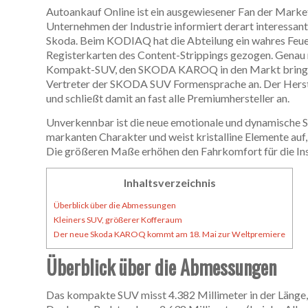
Autoankauf Online ist ein ausgewiesener Fan der Marke
Unternehmen der Industrie informiert derart interessa
Skoda. Beim KODIAQ hat die Abteilung ein wahres Feue
Registerkarten des Content-Strippings gezogen. Genau mi
Kompakt-SUV, den SKODA KAROQ in den Markt bringen
Vertreter der SKODA SUV Formensprache an. Der Herstel
und schließt damit an fast alle Premiumhersteller an.
Unverkennbar ist die neue emotionale und dynamisc
markanten Charakter und weist kristalline Elemente auf,
Die größeren Maße erhöhen den Fahrkomfort für die Ins
Inhaltsverzeichnis
Überblick über die Abmessungen
Kleiners SUV, größerer Kofferaum
Der neue Skoda KAROQ kommt am 18. Mai zur Weltpremiere
Überblick über die Abmessungen
Das kompakte SUV misst 4.382 Millimeter in der Länge, 1