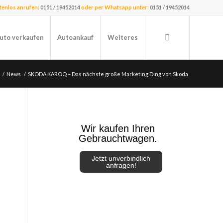
stenlos anrufen:
0151 / 19452014
oder per Whatsapp unter:
0151 / 19452014
uto verkaufen
Autoankauf
Weiteres
/
News
/
SKODA KAROQ – Das nächste große Marketing Ding von Skoda
Wir kaufen Ihren
Gebrauchtwagen.
Jetzt unverbindlich
anfragen!