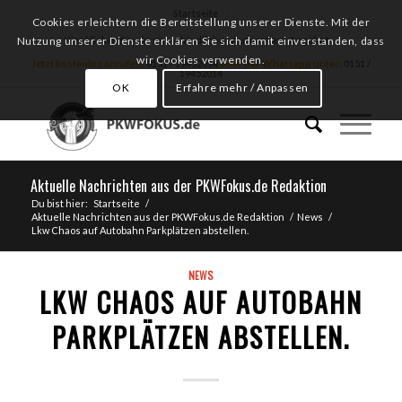
Startseite
Cookies erleichtern die Bereitstellung unserer Dienste. Mit der
Hier klicken für ein unverbindliches Autoankauf Angebot
Nutzung unserer Dienste erklären Sie sich damit einverstanden, dass
wir Cookies verwenden.
Jetzt kostenlos anrufen:
0151 / 19452014
oder per Whatsapp unter:
0151 /
19452014
OK
Erfahre mehr / Anpassen
Aktuelle Nachrichten aus der PKWFokus.de Redaktion
Du bist hier:
Startseite
/
Aktuelle Nachrichten aus der PKWFokus.de Redaktion
/
News
/
Lkw Chaos auf Autobahn Parkplätzen abstellen.
NEWS
LKW CHAOS AUF AUTOBAHN
PARKPLÄTZEN ABSTELLEN.