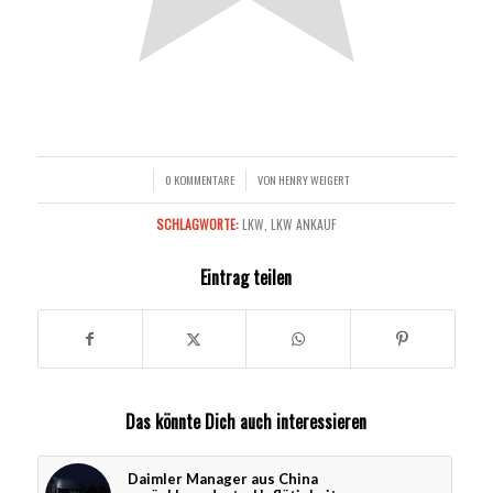
0 KOMMENTARE
VON
HENRY WEIGERT
/
/
SCHLAGWORTE:
LKW
,
LKW ANKAUF
Eintrag teilen
Das könnte Dich auch interessieren
Daimler Manager aus China