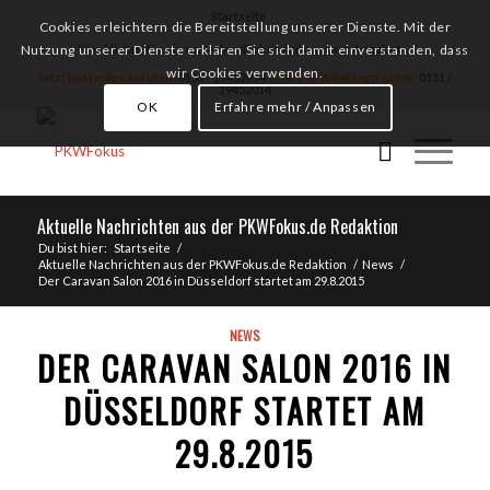
Startseite
Cookies erleichtern die Bereitstellung unserer Dienste. Mit der
Hier klicken für ein unverbindliches Autoankauf Angebot
Nutzung unserer Dienste erklären Sie sich damit einverstanden, dass
wir Cookies verwenden.
Jetzt kostenlos anrufen:
0151 / 19452014
oder per Whatsapp unter:
0151 /
19452014
OK
Erfahre mehr / Anpassen
Aktuelle Nachrichten aus der PKWFokus.de Redaktion
Du bist hier:
Startseite
/
Aktuelle Nachrichten aus der PKWFokus.de Redaktion
/
News
/
Der Caravan Salon 2016 in Düsseldorf startet am 29.8.2015
NEWS
DER CARAVAN SALON 2016 IN
DÜSSELDORF STARTET AM
29.8.2015