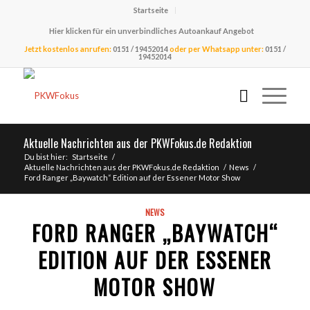
Startseite
Hier klicken für ein unverbindliches Autoankauf Angebot
Jetzt kostenlos anrufen:
0151 / 19452014
oder per Whatsapp unter:
0151 /
19452014
Aktuelle Nachrichten aus der PKWFokus.de Redaktion
Du bist hier:
Startseite
/
Aktuelle Nachrichten aus der PKWFokus.de Redaktion
/
News
/
Ford Ranger „Baywatch“ Edition auf der Essener Motor Show
NEWS
FORD RANGER „BAYWATCH“
EDITION AUF DER ESSENER
MOTOR SHOW