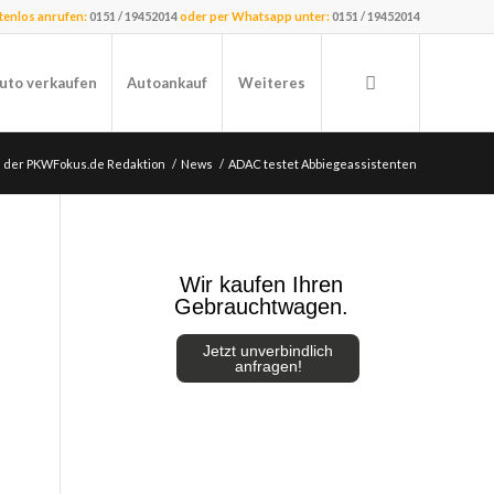
stenlos anrufen:
0151 / 19452014
oder per Whatsapp unter:
0151 / 19452014
uto verkaufen
Autoankauf
Weiteres
s der PKWFokus.de Redaktion
/
News
/
ADAC testet Abbiegeassistenten
Wir kaufen Ihren
Gebrauchtwagen.
Jetzt unverbindlich
anfragen!