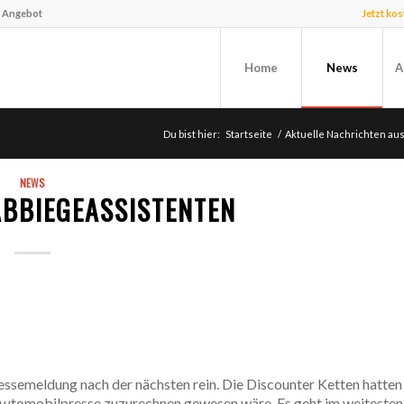
f Angebot
Jetzt ko
Home
News
A
Du bist hier:
Startseite
/
Aktuelle Nachrichten au
NEWS
ABBIEGEASSISTENTEN
essemeldung nach der nächsten rein. Die Discounter Ketten hatten
r Automobilpresse zuzurechnen gewesen wäre. Es geht im weitesten