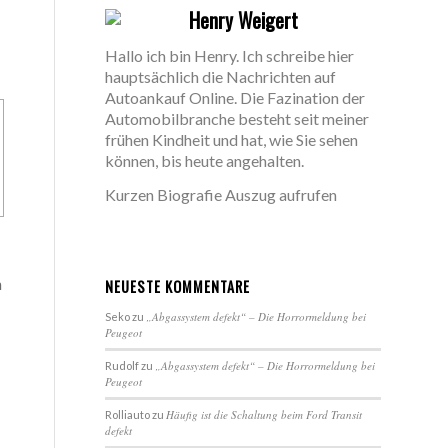
Henry Weigert
Hallo ich bin Henry. Ich schreibe hier
hauptsächlich die Nachrichten auf
Autoankauf Online. Die Fazination der
Automobilbranche besteht seit meiner
frühen Kindheit und hat, wie Sie sehen
können, bis heute angehalten.
Kurzen Biografie Auszug aufrufen
n
NEUESTE KOMMENTARE
„Abgassystem defekt“ – Die Horrormeldung bei
Seko
zu
Peugeot
„Abgassystem defekt“ – Die Horrormeldung bei
Rudolf
zu
Peugeot
Häufig ist die Schaltung beim Ford Transit
Rolliauto
zu
defekt