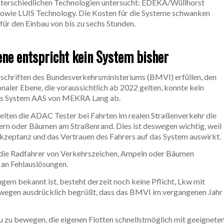
erschiedlichen Technologien untersucht: EDEKA/Wüllhorst
owie LUIS Technology. Die Kosten für die Systeme schwanken
ür den Einbau von bis zu sechs Stunden.
ene entspricht kein System bisher
orschriften des Bundesverkehrsministeriums (BMVI) erfüllen, den
naler Ebene, die voraussichtlich ab 2022 gelten, konnte kein
das System AAS von MEKRA Lang ab.
lten die ADAC Tester bei Fahrten im realen Straßenverkehr die
ern oder Bäumen am Straßenrand. Dies ist deswegen wichtig, weil
Akzeptanz und das Vertrauen des Fahrers auf das System auswirkt.
die Radfahrer von Verkehrszeichen, Ampeln oder Bäumen
 an Fehlauslösungen.
gem bekannt ist, besteht derzeit noch keine Pflicht, Lkw mit
wegen ausdrücklich begrüßt, dass das BMVI im vergangenen Jahr
u zu bewegen, die eigenen Flotten schnellstmöglich mit geeignete