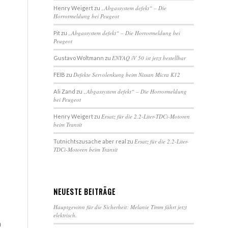
„Abgassystem defekt“ – Die
Henry Weigert
zu
Horrormeldung bei Peugeot
„Abgassystem defekt“ – Die Horrormeldung bei
Pit
zu
Peugeot
ENYAQ iV 50 ist jetzt bestellbar
Gustavo Woltmann
zu
Defekte Servolenkung beim Nissan Micra K12
FEIB
zu
„Abgassystem defekt“ – Die Horrormeldung
Ali Zand
zu
bei Peugeot
Ersatz für die 2.2-Liter-TDCi-Motoren
Henry Weigert
zu
beim Transit
Ersatz für die 2.2-Liter-
Tutnichtszusache aber real
zu
TDCi-Motoren beim Transit
NEUESTE BEITRÄGE
Hauptgewinn für die Sicherheit: Melanie Timm fährt jetzt
elektrisch.
n