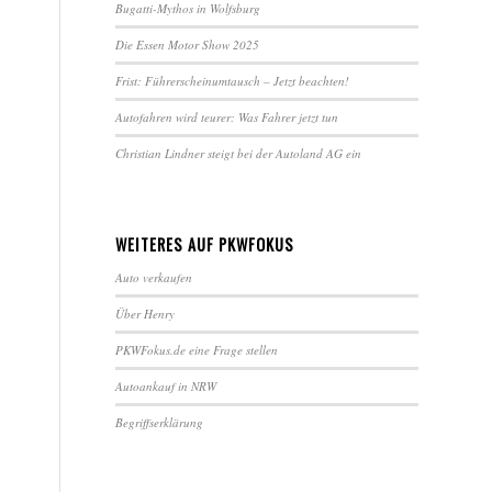
Bugatti-Mythos in Wolfsburg
Die Essen Motor Show 2025
Frist: Führerscheinumtausch – Jetzt beachten!
Autofahren wird teurer: Was Fahrer jetzt tun
Christian Lindner steigt bei der Autoland AG ein
WEITERES AUF PKWFOKUS
Auto verkaufen
Über Henry
PKWFokus.de eine Frage stellen
Autoankauf in NRW
Begriffserklärung