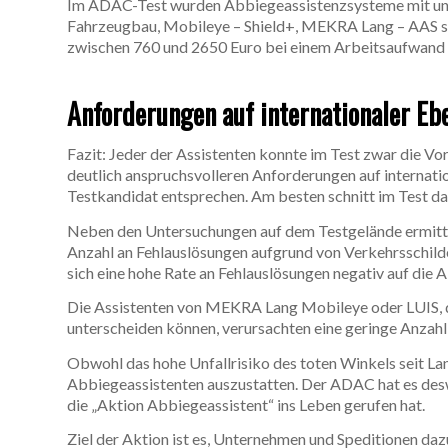
Im ADAC-Test wurden Abbiegeassistenzsysteme mit unt
Fahrzeugbau, Mobileye – Shield+, MEKRA Lang – AAS s
zwischen 760 und 2650 Euro bei einem Arbeitsaufwand f
Anforderungen auf internationaler Eb
Fazit: Jeder der Assistenten konnte im Test zwar die V
deutlich anspruchsvolleren Anforderungen auf internatio
Testkandidat entsprechen. Am besten schnitt im Test 
Neben den Untersuchungen auf dem Testgelände ermitte
Anzahl an Fehlauslösungen aufgrund von Verkehrsschild
sich eine hohe Rate an Fehlauslösungen negativ auf die 
Die Assistenten von MEKRA Lang Mobileye oder LUIS, 
unterscheiden können, verursachten eine geringe Anzahl
Obwohl das hohe Unfallrisiko des toten Winkels seit Lan
Abbiegeassistenten auszustatten. Der ADAC hat es des
die „Aktion Abbiegeassistent“ ins Leben gerufen hat.
Ziel der Aktion ist es, Unternehmen und Speditionen daz