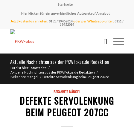
Startseite
Hier klicken für ein unverbindliches Autoankauf Angebot
Jetzt kostenlos anrufen:
0151 / 19452014
oder per Whatsapp unter:
0151 /
19452014
Aktuelle Nachrichten aus der PKWFokus.de Redaktion
Du bist hier:
Startseite
/
Aktuelle Nachrichten aus der PKWFokus.de Redaktion
/
Bekannte Mängel
/
Defekte Servolenkung beim Peugeot 207cc
BEKANNTE MÄNGEL
DEFEKTE SERVOLENKUNG
BEIM PEUGEOT 207CC