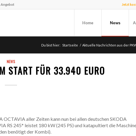
f Angebot
Jetzt ko
Home
News
A
Du bist hier:
Startseite
/
Aktuelle Nachrichten aus der PK
NEWS
M START FÜR 33.940 EURO
DA OCTAVIA aller Zeiten kann nun bei allen deutschen SKODA
 RS 245* leistet 180 kW (245 PS) und katapultiert die Maschin
den benötigt der Kombi).