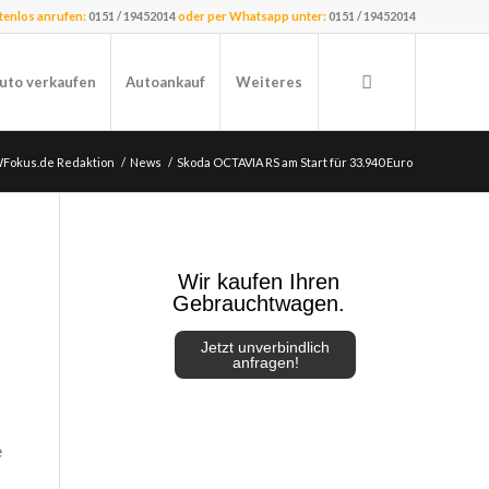
stenlos anrufen:
0151 / 19452014
oder per Whatsapp unter:
0151 / 19452014
uto verkaufen
Autoankauf
Weiteres
WFokus.de Redaktion
/
News
/
Skoda OCTAVIA RS am Start für 33.940 Euro
Wir kaufen Ihren
Gebrauchtwagen.
Jetzt unverbindlich
anfragen!
e