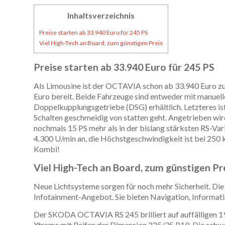
Inhaltsverzeichnis
Preise starten ab 33.940 Euro für 245 PS
Viel High-Tech an Board, zum günstigen Preis
Preise starten ab 33.940 Euro für 245 PS
Als Limousine ist der OCTAVIA schon ab 33.940 Euro 
Euro bereit. Beide Fahrzeuge sind entweder mit manue
Doppelkupplungsgetriebe (DSG) erhältlich. Letzteres ist
Schalten geschmeidig von statten geht. Angetrieben 
nochmals 15 PS mehr als in der bislang stärksten RS-V
4.300 U/min an, die Höchstgeschwindigkeit ist bei 250 
Kombi!
Viel High-Tech an Board, zum günstigen Pr
Neue Lichtsysteme sorgen für noch mehr Sicherheit. D
Infotainment-Angebot. Sie bieten Navigation, Informati
Der SKODA OCTAVIA RS 245 brilliert auf auffälligen 19
Xtreme mit Reifen der Dimension 225/35 R19. Die schwa