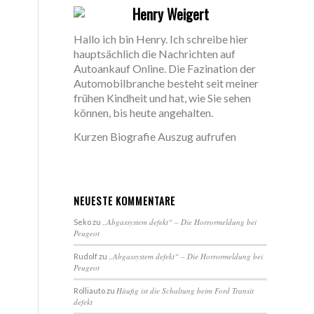
Henry Weigert
Hallo ich bin Henry. Ich schreibe hier
hauptsächlich die Nachrichten auf
Autoankauf Online. Die Fazination der
Automobilbranche besteht seit meiner
frühen Kindheit und hat, wie Sie sehen
können, bis heute angehalten.
Kurzen Biografie Auszug aufrufen
NEUESTE KOMMENTARE
„Abgassystem defekt“ – Die Horrormeldung bei
Seko
zu
Peugeot
„Abgassystem defekt“ – Die Horrormeldung bei
Rudolf
zu
Peugeot
Häufig ist die Schaltung beim Ford Transit
Rolliauto
zu
defekt