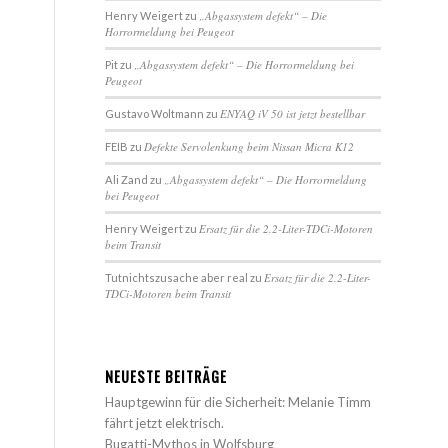
„Abgassystem defekt“ – Die
Henry Weigert
zu
Horrormeldung bei Peugeot
„Abgassystem defekt“ – Die Horrormeldung bei
Pit
zu
Peugeot
ENYAQ iV 50 ist jetzt bestellbar
Gustavo Woltmann
zu
Defekte Servolenkung beim Nissan Micra K12
FEIB
zu
„Abgassystem defekt“ – Die Horrormeldung
Ali Zand
zu
bei Peugeot
Ersatz für die 2.2-Liter-TDCi-Motoren
Henry Weigert
zu
beim Transit
Ersatz für die 2.2-Liter-
Tutnichtszusache aber real
zu
TDCi-Motoren beim Transit
NEUESTE BEITRÄGE
Hauptgewinn für die Sicherheit: Melanie Timm
fährt jetzt elektrisch.
Bugatti-Mythos in Wolfsburg