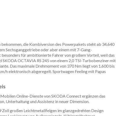
zu bekommen, die Kombiversion des Powerpakets steht ab 34.640
llem Sechsganggetriebe oder aber einem mit 7-Gang-
 besonders für ambitionierte Fahrer von großem Vorteil, weil das
wird SKODA OCTAVIA RS 245 von einem 2,0 TSI-Turbobenziner mit
ariante. Das maximale Drehmoment von 370 Nm liegt von 1.600 bis
km/h elektronisch abgeregelt. Sportwagen Feeling mit Papas
eis
ie Mobilen Online-Dienste von SKODA Connect ergänzen das
on, Unterhaltung und Assistenz in neuer Dimension.
 Zoll großen Leichtmetallfelgen im glanzgedrehten Design
rze Lackierung von Außenspiegeln, Kühlergrillrahmen,