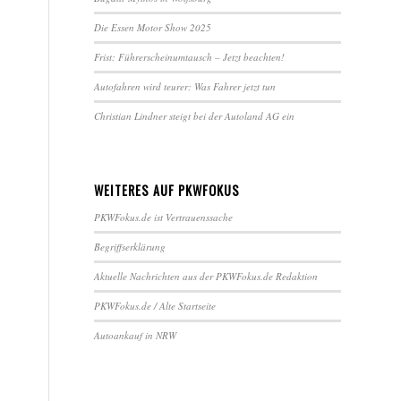
Die Essen Motor Show 2025
Frist: Führerscheinumtausch – Jetzt beachten!
Autofahren wird teurer: Was Fahrer jetzt tun
Christian Lindner steigt bei der Autoland AG ein
WEITERES AUF PKWFOKUS
PKWFokus.de ist Vertrauenssache
Begriffserklärung
Aktuelle Nachrichten aus der PKWFokus.de Redaktion
PKWFokus.de / Alte Startseite
Autoankauf in NRW