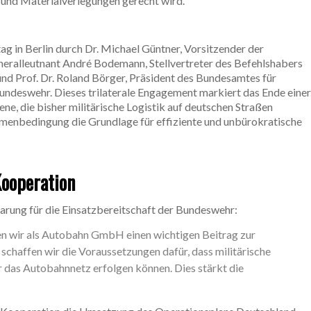
und Materialverlegungen gerecht wird.
g in Berlin durch Dr. Michael Güntner, Vorsitzender der
ralleutnant André Bodemann, Stellvertreter des Befehlshabers
 Prof. Dr. Roland Börger, Präsident des Bundesamtes für
undeswehr. Dieses trilaterale Engagement markiert das Ende einer
e, die bisher militärische Logistik auf deutschen Straßen
ahmenbedingung die Grundlage für effiziente und unbürokratische
Kooperation
arung für die Einsatzbereitschaft der Bundeswehr:
n wir als Autobahn GmbH einen wichtigen Beitrag zur
chaffen wir die Voraussetzungen dafür, dass militärische
 das Autobahnnetz erfolgen können. Dies stärkt die