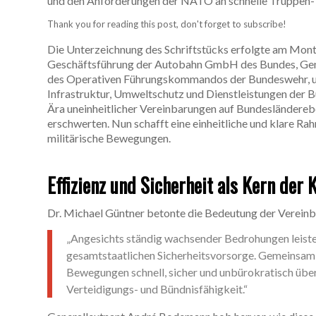
und den Anforderungen der NATO an schnelle Truppen- 
Thank you for reading this post, don't forget to subscribe!
Die Unterzeichnung des Schriftstücks erfolgte am Monta
Geschäftsführung der Autobahn GmbH des Bundes, Gene
des Operativen Führungskommandos der Bundeswehr, und
Infrastruktur, Umweltschutz und Dienstleistungen der B
Ära uneinheitlicher Vereinbarungen auf Bundesländereben
erschwerten. Nun schafft eine einheitliche und klare R
militärische Bewegungen.
Effizienz und Sicherheit als Kern der 
Dr. Michael Güntner betonte die Bedeutung der Vereinb
„Angesichts ständig wachsender Bedrohungen leiste
gesamtstaatlichen Sicherheitsvorsorge. Gemeinsam s
Bewegungen schnell, sicher und unbürokratisch über
Verteidigungs- und Bündnisfähigkeit.“