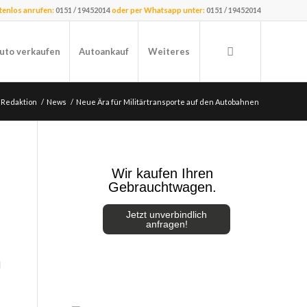
stenlos anrufen:
0151 / 19452014
oder per Whatsapp unter:
0151 / 19452014
uto verkaufen
Autoankauf
Weiteres
 Redaktion
/
News
/
Neue Ära für Militärtransporte auf den Autobahnen
Wir kaufen Ihren
Gebrauchtwagen.
Jetzt unverbindlich
anfragen!
d