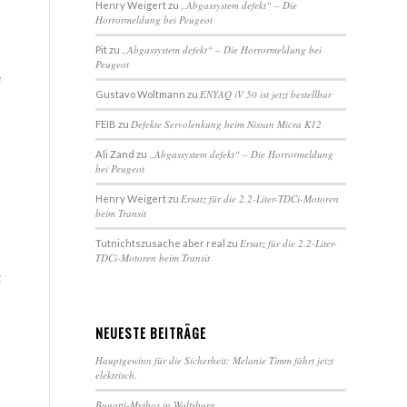
„Abgassystem defekt“ – Die
Henry Weigert
zu
Horrormeldung bei Peugeot
„Abgassystem defekt“ – Die Horrormeldung bei
Pit
zu
Peugeot
e
ENYAQ iV 50 ist jetzt bestellbar
Gustavo Woltmann
zu
Defekte Servolenkung beim Nissan Micra K12
FEIB
zu
„Abgassystem defekt“ – Die Horrormeldung
Ali Zand
zu
bei Peugeot
Ersatz für die 2.2-Liter-TDCi-Motoren
Henry Weigert
zu
beim Transit
Ersatz für die 2.2-Liter-
Tutnichtszusache aber real
zu
TDCi-Motoren beim Transit
t
NEUESTE BEITRÄGE
Hauptgewinn für die Sicherheit: Melanie Timm fährt jetzt
elektrisch.
Bugatti-Mythos in Wolfsburg