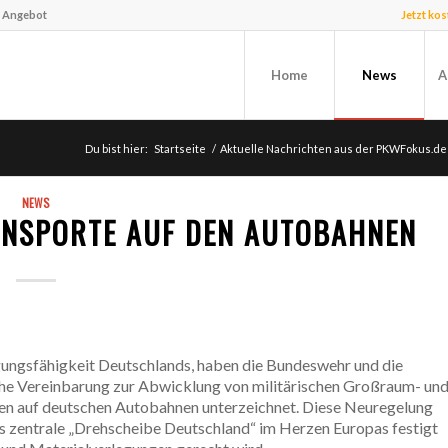
f Angebot
Jetzt ko
Home
News
A
Du bist hier:
Startseite
/
Aktuelle Nachrichten aus der PKWFokus.de
NEWS
ANSPORTE AUF DEN AUTOBAHNEN
igungsfähigkeit Deutschlands, haben die Bundeswehr und die
he Vereinbarung zur Abwicklung von militärischen Großraum- un
en auf deutschen Autobahnen unterzeichnet. Diese Neuregelung
ls zentrale „Drehscheibe Deutschland“ im Herzen Europas festigt