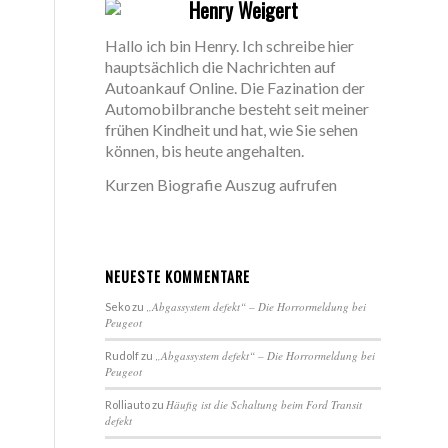
Henry Weigert
Hallo ich bin Henry. Ich schreibe hier
hauptsächlich die Nachrichten auf
Autoankauf Online. Die Fazination der
Automobilbranche besteht seit meiner
frühen Kindheit und hat, wie Sie sehen
können, bis heute angehalten.
Kurzen Biografie Auszug aufrufen
NEUESTE KOMMENTARE
„Abgassystem defekt“ – Die Horrormeldung bei
Seko
zu
Peugeot
„Abgassystem defekt“ – Die Horrormeldung bei
Rudolf
zu
Peugeot
Häufig ist die Schaltung beim Ford Transit
Rolliauto
zu
defekt