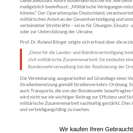
Generalleutnant André Bodemann hob hervor, wie dies
maßgeblich beeinflusst: „Militärische Verlegungen müss
können.“ Der Operationsplan Deutschland, verantwort
militärischen Anteil an der Gesamtverteidigung und unte
verbündeter Streitkräfte – sei es für Übungen, Einsatz
oder zur Unterstützung der Ukraine.
Prof. Dr. Roland Börger zeigte sich erfreut über die erzi
„Diese für die Landes- und Bündnisverteidigung be
zivil-militärische Zusammenarbeit. Sie bedeutet eine
Bundeswehrverwaltung bei der Realisierung der Dre
Die Vereinbarung, ausgearbeitet auf Grundlage eines V
Straßenbenutzung gemäß Straßenverkehrs-Ordnung. Sie 
auch Transporte, die von der Bundeswehr beauftragten
wird nicht nur ein wichtiger Beitrag zur Effizienz und Sic
militärische Zusammenarbeit nachhaltig gestärkt. Dies is
und verteidigungsfähig zu machen.
Wir kaufen Ihren Gebrauch