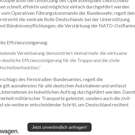
e Kooperation die Umsetzung des Operationsplans Deutschland
en schnell, effektiv und möglichst einfach durchgeführt werden
et vom Operativen Führungskommando der Bundeswehr, regelt den
rstreicht die zentrale Rolle Deutschlands bei der Unterstützung
- und Bündnisverpflichtungen, die Verstärkung der NATO-Ostflank
elte Effizienzsteigerung:
deutende Vereinbarung demonstriert einmal mehr die wirksame
 deutliche Effizienzsteigerung für die Truppe und die zivile
hscheibenfunktion.“
orschlags des Fernstraßen-Bundesamtes, regelt die
gilt ausnahmslos für alle deutschen Autobahnen und umfasst
 Unternehmen im hoheitlichen Auftrag durchgeführt werden. Dami
herheit militärischer Transporte geleistet, sondern auch die zivil-
t ein weiterer entscheidender Schritt, um Deutschland resilient
Jetzt unverbindlich anfragen!
twagen.