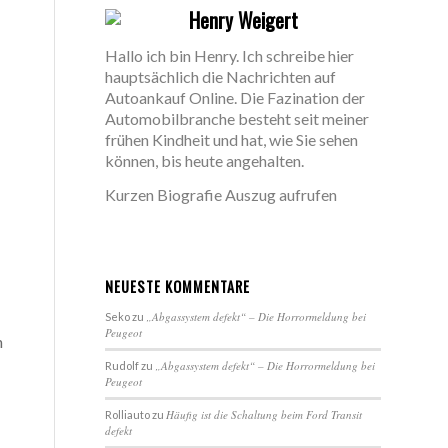
Henry Weigert
Hallo ich bin Henry. Ich schreibe hier
hauptsächlich die Nachrichten auf
Autoankauf Online. Die Fazination der
Automobilbranche besteht seit meiner
frühen Kindheit und hat, wie Sie sehen
können, bis heute angehalten.
Kurzen Biografie Auszug aufrufen
NEUESTE KOMMENTARE
„Abgassystem defekt“ – Die Horrormeldung bei
Seko
zu
Peugeot
n
„Abgassystem defekt“ – Die Horrormeldung bei
Rudolf
zu
Peugeot
Häufig ist die Schaltung beim Ford Transit
Rolliauto
zu
defekt