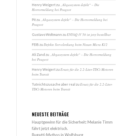
„Abgassystem defekt“ – Die
Henry Weigert
zu
Horrormeldung bei Peugeot
„Abgassystem defekt“ – Die Horrormeldung bei
Pit
zu
Peugeot
ENYAQ iV 50 ist jetzt bestellbar
Gustavo Woltmann
zu
Defekte Servolenkung beim Nissan Micra K12
FEIB
zu
„Abgassystem defekt“ – Die Horrormeldung
Ali Zand
zu
bei Peugeot
Ersatz für die 2.2-Liter-TDCi-Motoren
Henry Weigert
zu
beim Transit
Ersatz für die 2.2-Liter-
Tutnichtszusache aber real
zu
TDCi-Motoren beim Transit
NEUESTE BEITRÄGE
Hauptgewinn für die Sicherheit: Melanie Timm
fährt jetzt elektrisch.
Bugatti-Mythos in Wolfsburg