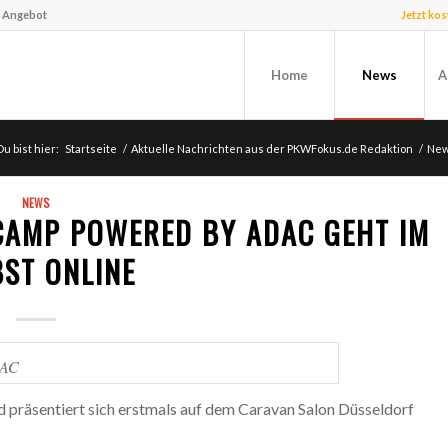
f Angebot
Jetzt ko
Home
News
A
Du bist hier:
Startseite
/
Aktuelle Nachrichten aus der PKWFokus.de Redaktion
/
Ne
NEWS
CAMP POWERED BY ADAC GEHT IM
ST ONLINE
AC
räsentiert sich erstmals auf dem Caravan Salon Düsseldorf