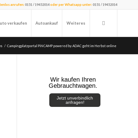
stenlos anrufen:
0151 / 19452014
oder per Whatsapp unter:
0151 / 19452014
uto verkaufen
Autoankauf
Weiteres
ws
/
Campingplatzportal PiNCAMP powered by ADAC geht im Herbst online
Wir kaufen Ihren
Gebrauchtwagen.
Jetzt unverbindlich
anfragen!