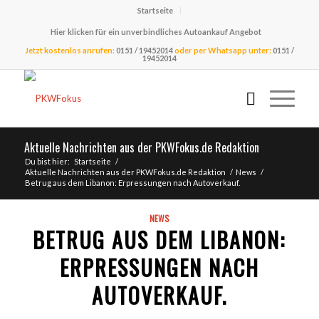
Startseite
Hier klicken für ein unverbindliches Autoankauf Angebot
Jetzt kostenlos anrufen:
0151 / 19452014
oder per Whatsapp unter:
0151 /
19452014
Aktuelle Nachrichten aus der PKWFokus.de Redaktion
Du bist hier:
Startseite
/
Aktuelle Nachrichten aus der PKWFokus.de Redaktion
/
News
/
Betrug aus dem Libanon: Erpressungen nach Autoverkauf.
NEWS
BETRUG AUS DEM LIBANON:
ERPRESSUNGEN NACH
AUTOVERKAUF.