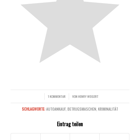
1 KOMMENTAR
VON
HENRY WEIGERT
/
/
SCHLAGWORTE:
AUTOANKAUF
,
BETRUGSMASCHEN
,
KRIMINALITÄT
Eintrag teilen