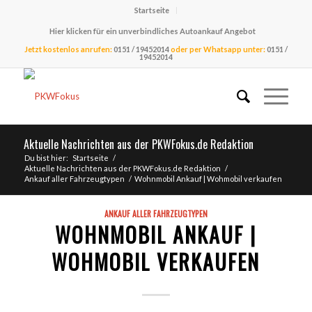
Startseite
Hier klicken für ein unverbindliches Autoankauf Angebot
Jetzt kostenlos anrufen:
0151 / 19452014
oder per Whatsapp unter:
0151 /
19452014
Aktuelle Nachrichten aus der PKWFokus.de Redaktion
Du bist hier:
Startseite
/
Aktuelle Nachrichten aus der PKWFokus.de Redaktion
/
Ankauf aller Fahrzeugtypen
/
Wohnmobil Ankauf | Wohmobil verkaufen
ANKAUF ALLER FAHRZEUGTYPEN
WOHNMOBIL ANKAUF |
WOHMOBIL VERKAUFEN