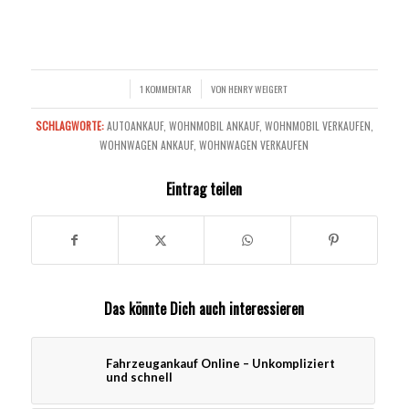
1 KOMMENTAR
VON
HENRY WEIGERT
/
/
SCHLAGWORTE:
AUTOANKAUF
,
WOHNMOBIL ANKAUF
,
WOHNMOBIL VERKAUFEN
,
WOHNWAGEN ANKAUF
,
WOHNWAGEN VERKAUFEN
Eintrag teilen
Das könnte Dich auch interessieren
Fahrzeugankauf Online – Unkompliziert
und schnell