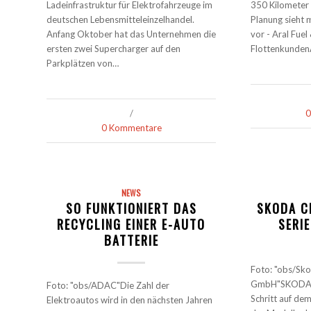
Ladeinfrastruktur für Elektrofahrzeuge im
350 Kilometer 
deutschen Lebensmitteleinzelhandel.
Planung sieht 
Anfang Oktober hat das Unternehmen die
vor - Aral Fue
ersten zwei Supercharger auf den
FlottenkundenA
Parkplätzen von…
/
0
0 Kommentare
NEWS
SO FUNKTIONIERT DAS
SKODA CI
RECYCLING EINER E-AUTO
SERI
BATTERIE
Foto: "obs/Sk
GmbH"SKODA A
Foto: "obs/ADAC"Die Zahl der
Schritt auf dem
Elektroautos wird in den nächsten Jahren