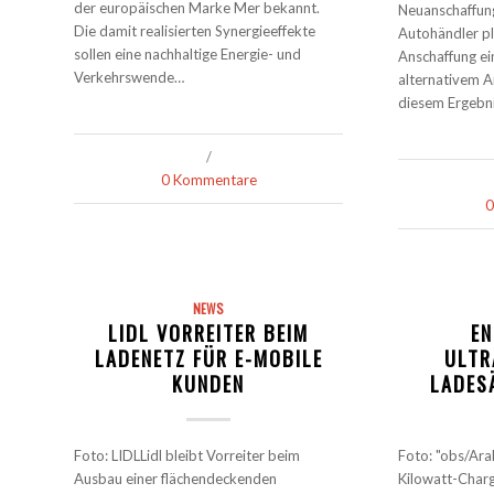
der europäischen Marke Mer bekannt.
Neuanschaffun
Die damit realisierten Synergieeffekte
Autohändler pl
sollen eine nachhaltige Energie- und
Anschaffung ei
Verkehrswende…
alternativem A
diesem Ergebn
/
0 Kommentare
0
NEWS
LIDL VORREITER BEIM
EN
LADENETZ FÜR E-MOBILE
ULTR
KUNDEN
LADES
Foto: LIDLLidl bleibt Vorreiter beim
Foto: "obs/Ara
Ausbau einer flächendeckenden
Kilowatt-Charg