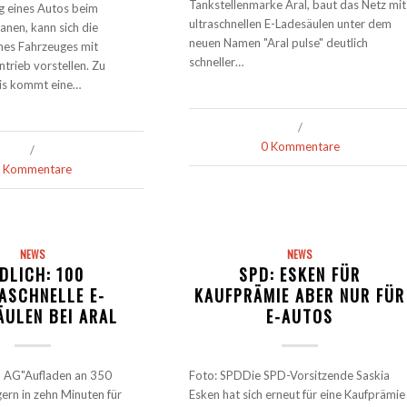
Tankstellenmarke Aral, baut das Netz mit
g eines Autos beim
ultraschnellen E-Ladesäulen unter dem
anen, kann sich die
neuen Namen "Aral pulse" deutlich
nes Fahrzeuges mit
schneller…
ntrieb vorstellen. Zu
is kommt eine…
/
0 Kommentare
/
 Kommentare
NEWS
NEWS
DLICH: 100
SPD: ESKEN FÜR
ASCHNELLE E-
KAUFPRÄMIE ABER NUR FÜR
ÄULEN BEI ARAL
E-AUTOS
l AG"Aufladen an 350
Foto: SPDDie SPD-Vorsitzende Saskia
ern in zehn Minuten für
Esken hat sich erneut für eine Kaufprämie