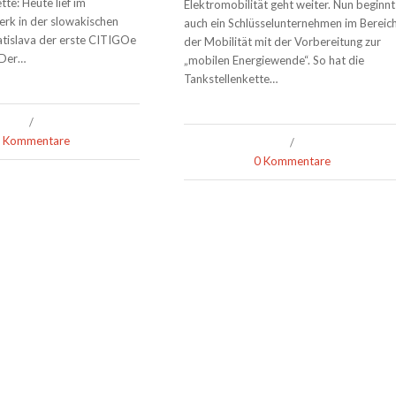
te: Heute lief im
Elektromobilität geht weiter. Nun beginnt
rk in der slowakischen
auch ein Schlüsselunternehmen im Bereic
tislava der erste CITIGOe
der Mobilität mit der Vorbereitung zur
 Der…
„mobilen Energiewende“. So hat die
Tankstellenkette…
/
 Kommentare
/
0 Kommentare