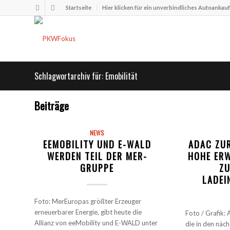
Startseite
Hier klicken für ein unverbindliches Autoankau
Schlagwortarchiv für: Emobilität
Beiträge
NEWS
EEMOBILITY UND E-WALD
ADAC ZU
WERDEN TEIL DER MER-
HOHE ERW
GRUPPE
ZU
LADEI
Foto: MerEuropas größter Erzeuger
erneuerbarer Energie, gibt heute die
Foto / Grafik:
Allianz von eeMobility und E-WALD unter
die in den näc