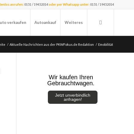
stenlos anrufen:
0151 / 19452014
oder per Whatsapp unter:
0151 / 19452014
uto verkaufen
Autoankauf
Weiteres
eite
/
Aktuelle Nachrichten aus der PKWFokus.de Redaktion
/
Emobilität
Wir kaufen Ihren
Gebrauchtwagen.
Jetzt unverbindlich
anfragen!