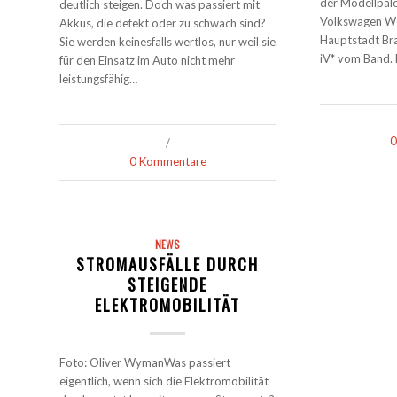
der Modellpalet
deutlich steigen. Doch was passiert mit
Volkswagen We
Akkus, die defekt oder zu schwach sind?
Hauptstadt Bra
Sie werden keinesfalls wertlos, nur weil sie
iV* vom Band.
für den Einsatz im Auto nicht mehr
leistungsfähig…
0
/
0 Kommentare
NEWS
STROMAUSFÄLLE DURCH
STEIGENDE
ELEKTROMOBILITÄT
Foto: Oliver WymanWas passiert
eigentlich, wenn sich die Elektromobilität