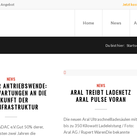
f Angebot
Jetzt ko
Home
News
A
Du bist hier:
Starts
NEWS
R ANTRIEBSWENDE:
NEWS
ARAL TREIBT LADENETZ
ARTUNGEN AN DIE
ARAL PULSE VORAN
KUNFT DER
NFRASTRUKTUR
Die neuen Aral Ultraschnellladesäulen mit
bis zu 350 Kilowatt Ladeleistung / Foto:
 ADAC e.V.Gut 50% derer,
Aral AG / Rupert WarenDie bekannte
hsten zwei Jahren die