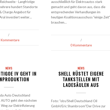
Reichweite - Langfristige
ausschließlich für Elektroautos stark
mehrere hundert Standorte
gemacht und geht davon aus, dass die
l & Charge Angebot für
entsprechenden Verhandlungen im
ral investiert weiter…
heutigen Koalitionsausschuss "einige Zeit
brauchen…
/
 Kommentare
/
0 Kommentare
NEWS
NEWS
TIGOE IV GEHT IN
SHELL RÜSTET EIGENE
ENPRODUKTION
TANKSTELLEN MIT
LADESÄULEN AUS
oda Auto Deutschland
UTO geht den nächsten
Foto: "obs/Shell Deutschland Oil
 Weg zur Elektrifizierung
GmbH/Eric Shambroom"Der Drive zur