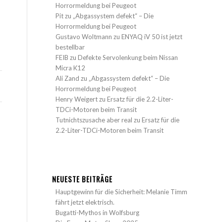
Horrormeldung bei Peugeot
Pit
zu
„Abgassystem defekt“ – Die
Horrormeldung bei Peugeot
"
Gustavo Woltmann
zu
ENYAQ iV 50 ist jetzt
bestellbar
FEIB
zu
Defekte Servolenkung beim Nissan
Micra K12
Ali Zand
zu
„Abgassystem defekt“ – Die
Horrormeldung bei Peugeot
Henry Weigert
zu
Ersatz für die 2.2-Liter-
TDCi-Motoren beim Transit
Tutnichtszusache aber real
zu
Ersatz für die
2.2-Liter-TDCi-Motoren beim Transit
NEUESTE BEITRÄGE
Hauptgewinn für die Sicherheit: Melanie Timm
fährt jetzt elektrisch.
Bugatti-Mythos in Wolfsburg