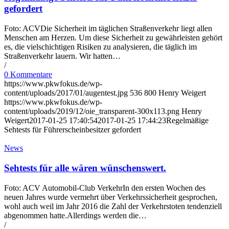
gefordert
Foto: ACVDie Sicherheit im täglichen Straßenverkehr liegt allen
Menschen am Herzen. Um diese Sicherheit zu gewährleisten gehört
es, die vielschichtigen Risiken zu analysieren, die täglich im
Straßenverkehr lauern. Wir hatten…
/
0 Kommentare
https://www.pkwfokus.de/wp-
content/uploads/2017/01/augentest.jpg
536
800
Henry Weigert
https://www.pkwfokus.de/wp-
content/uploads/2019/12/oie_transparent-300x113.png
Henry
Weigert
2017-01-25 17:40:54
2017-01-25 17:44:23
Regelmäßige
Sehtests für Führerscheinbesitzer gefordert
News
Sehtests für alle wären wünschenswert.
Foto: ACV Automobil-Club VerkehrIn den ersten Wochen des
neuen Jahres wurde vermehrt über Verkehrssicherheit gesprochen,
wohl auch weil im Jahr 2016 die Zahl der Verkehrstoten tendenziell
abgenommen hatte.Allerdings werden die…
/