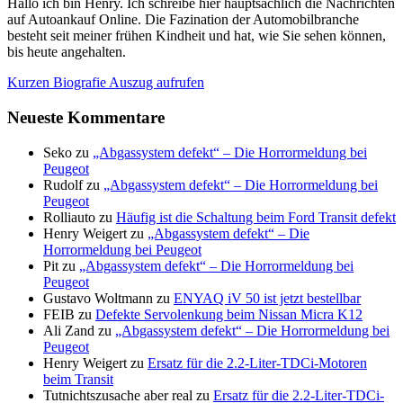
Hallo ich bin Henry. Ich schreibe hier hauptsächlich die Nachrichten
auf Autoankauf Online. Die Fazination der Automobilbranche
besteht seit meiner frühen Kindheit und hat, wie Sie sehen können,
bis heute angehalten.
Kurzen Biografie Auszug aufrufen
Neueste Kommentare
Seko
zu
„Abgassystem defekt“ – Die Horrormeldung bei
Peugeot
Rudolf
zu
„Abgassystem defekt“ – Die Horrormeldung bei
Peugeot
Rolliauto
zu
Häufig ist die Schaltung beim Ford Transit defekt
Henry Weigert
zu
„Abgassystem defekt“ – Die
Horrormeldung bei Peugeot
Pit
zu
„Abgassystem defekt“ – Die Horrormeldung bei
Peugeot
Gustavo Woltmann
zu
ENYAQ iV 50 ist jetzt bestellbar
FEIB
zu
Defekte Servolenkung beim Nissan Micra K12
Ali Zand
zu
„Abgassystem defekt“ – Die Horrormeldung bei
Peugeot
Henry Weigert
zu
Ersatz für die 2.2-Liter-TDCi-Motoren
beim Transit
Tutnichtszusache aber real
zu
Ersatz für die 2.2-Liter-TDCi-