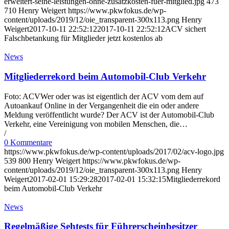
erweitert-seine-leistungen-ohne-zusatzkosten-fuer-mitglied.jpg
473
710
Henry Weigert
https://www.pkwfokus.de/wp-
content/uploads/2019/12/oie_transparent-300x113.png
Henry
Weigert
2017-10-11 22:52:12
2017-10-11 22:52:12
ACV sichert
Falschbetankung für Mitglieder jetzt kostenlos ab
News
Mitgliederrekord beim Automobil-Club Verkehr
Foto: ACVWer oder was ist eigentlich der ACV vom dem auf
Autoankauf Online in der Vergangenheit die ein oder andere
Meldung veröffentlicht wurde? Der ACV ist der Automobil-Club
Verkehr, eine Vereinigung von mobilen Menschen, die…
/
0 Kommentare
https://www.pkwfokus.de/wp-content/uploads/2017/02/acv-logo.jpg
539
800
Henry Weigert
https://www.pkwfokus.de/wp-
content/uploads/2019/12/oie_transparent-300x113.png
Henry
Weigert
2017-02-01 15:29:28
2017-02-01 15:32:15
Mitgliederrekord
beim Automobil-Club Verkehr
News
Regelmäßige Sehtests für Führerscheinbesitzer