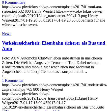
0 Kommentare
https://www.pkwfokus.de/wp-content/uploads/2017/01/omi-am-
steuer.jpg
532
800
Henry Weigert
https://www.pkwfokus.de/wp-
content/uploads/2019/12/oie_transparent-300x113.png
Henry
Weigert
2017-01-19 20:58:03
2017-01-19 20:58:03
Sehtests für alle
wären wünschenswert.
News
Verkehrssicherheit: Eisenbahn sicherer als Bus und
Auto
Foto: ACV Automobil ClubWir leben unbestritten in unsicheren
Zeiten. Die Welt hat Angst vor Terror und Tod. Dabei nehmen
Konsumenten und mobile Menschen auch ihre Mobilität in
Augenschein und überprüfen ob das Transportmittel…
/
1 Kommentar
https://www.pkwfokus.de/wp-content/uploads/2017/01/todesrisiko-
zugverkehr.jpg
765
800
Henry Weigert
https://www.pkwfokus.de/wp-
content/uploads/2019/12/oie_transparent-300x113.png
Henry
Weigert
2017-01-17 15:09:45
2017-01-17
15:10:28
Verkehrssicherheit: Eisenbahn sicherer als Bus und Auto