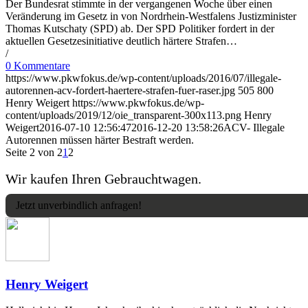
Der Bundesrat stimmte in der vergangenen Woche über einen
Veränderung im Gesetz in von Nordrhein-Westfalens Justizminister
Thomas Kutschaty (SPD) ab. Der SPD Politiker fordert in der
aktuellen Gesetzesinitiative deutlich härtere Strafen…
/
0 Kommentare
https://www.pkwfokus.de/wp-content/uploads/2016/07/illegale-
autorennen-acv-fordert-haertere-strafen-fuer-raser.jpg
505
800
Henry Weigert
https://www.pkwfokus.de/wp-
content/uploads/2019/12/oie_transparent-300x113.png
Henry
Weigert
2016-07-10 12:56:47
2016-12-20 13:58:26
ACV- Illegale
Autorennen müssen härter Bestraft werden.
Seite 2 von 2
1
2
Wir kaufen Ihren Gebrauchtwagen.
Jetzt unverbindlich anfragen!
Henry Weigert