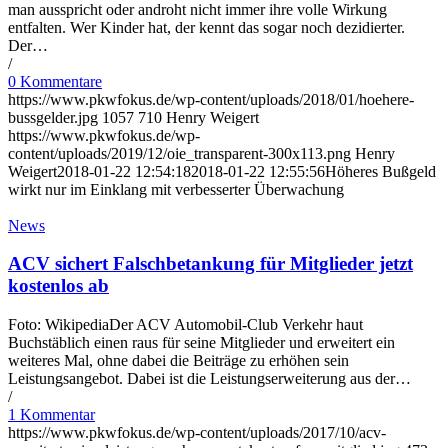
man ausspricht oder androht nicht immer ihre volle Wirkung
entfalten. Wer Kinder hat, der kennt das sogar noch dezidierter.
Der…
/
0 Kommentare
https://www.pkwfokus.de/wp-content/uploads/2018/01/hoehere-
bussgelder.jpg
1057
710
Henry Weigert
https://www.pkwfokus.de/wp-
content/uploads/2019/12/oie_transparent-300x113.png
Henry
Weigert
2018-01-22 12:54:18
2018-01-22 12:55:56
Höheres Bußgeld
wirkt nur im Einklang mit verbesserter Überwachung
News
ACV sichert Falschbetankung für Mitglieder jetzt
kostenlos ab
Foto: WikipediaDer ACV Automobil-Club Verkehr haut
Buchstäblich einen raus für seine Mitglieder und erweitert ein
weiteres Mal, ohne dabei die Beiträge zu erhöhen sein
Leistungsangebot. Dabei ist die Leistungserweiterung aus der…
/
1 Kommentar
https://www.pkwfokus.de/wp-content/uploads/2017/10/acv-