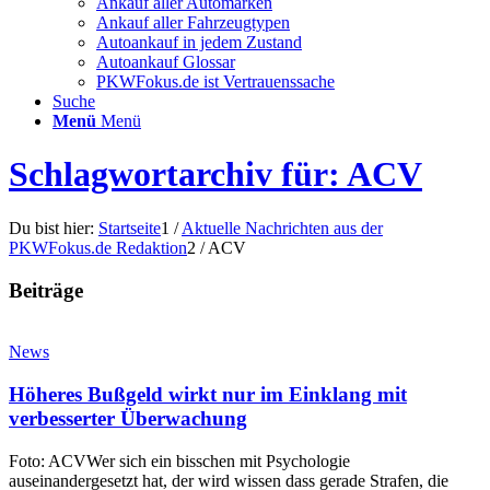
Ankauf aller Automarken
Ankauf aller Fahrzeugtypen
Autoankauf in jedem Zustand
Autoankauf Glossar
PKWFokus.de ist Vertrauenssache
Suche
Menü
Menü
Schlagwortarchiv für: ACV
Du bist hier:
Startseite
1
/
Aktuelle Nachrichten aus der
PKWFokus.de Redaktion
2
/
ACV
Beiträge
News
Höheres Bußgeld wirkt nur im Einklang mit
verbesserter Überwachung
Foto: ACVWer sich ein bisschen mit Psychologie
auseinandergesetzt hat, der wird wissen dass gerade Strafen, die