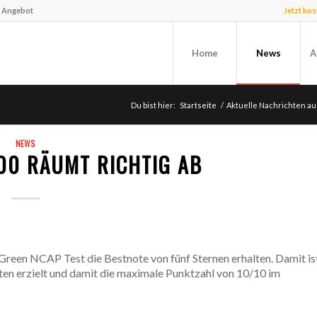
f Angebot
Jetzt ko
Home
News
A
Du bist hier:
Startseite
/
Aktuelle Nachrichten a
NEWS
500 RÄUMT RICHTIG AB
m Green NCAP Test die Bestnote von fünf Sternen erhalten. Damit is
noten erzielt und damit die maximale Punktzahl von 10/10 im