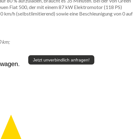
auf 80 % aufzuladen, braucht es 35 Minuten. Bei der von Green
uen Fiat 500, der mit einem 87 kW Elektromotor (118 PS)
0 km/h (selbstlimitierend) sowie eine Beschleunigung von 0 auf
0 km;
Jetzt unverbindlich anfragen!
twagen.