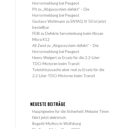
Horrormeldung bei Peugeot
Pit
zu
„Abgassystem defekt“ – Die
Horrormeldung bei Peugeot
Gustavo Woltmann
zu
ENYAQ iV 50 ist jetzt
bestellbar
FEIB
zu
Defekte Servolenkung beim Nissan
Micra K12
Ali Zand
zu
„Abgassystem defekt“ – Die
Horrormeldung bei Peugeot
Henry Weigert
zu
Ersatz für die 2.2-Liter-
TDCi-Motoren beim Transit
Tutnichtszusache aber real
zu
Ersatz für die
2.2-Liter-TDCi-Motoren beim Transit
NEUESTE BEITRÄGE
Hauptgewinn für die Sicherheit: Melanie Timm
fährt jetzt elektrisch.
Bugatti-Mythos in Wolfsburg