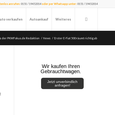
stenlos anrufen:
0151 / 19452014
oder per Whatsapp unter:
0151 / 19452014
uto verkaufen
Autoankauf
Weiteres
us der PKWFokus.de Redaktion
/
News
/
Erster E-Fiat 500 räumt richtig ab
Wir kaufen Ihren
Gebrauchtwagen.
Jetzt unverbindlich
anfragen!
t