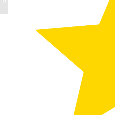
aber trotzdem mit
akuter Staugef...