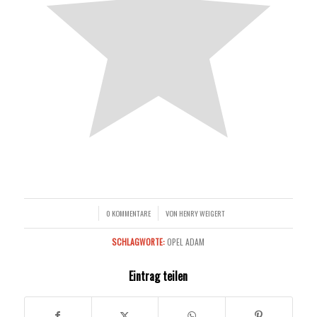
0 KOMMENTARE
VON
HENRY WEIGERT
/
/
SCHLAGWORTE:
OPEL ADAM
Eintrag teilen