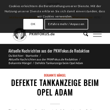
Startseite
Cookies erleichtern die Bereitstellung unserer Dienste. Mit der
Hier klicken für ein unverbindliches Autoankauf Angebot
Nutzung unserer Dienste erklären Sie sich damit einverstanden, dass
wir Cookies verwenden.
Jetzt kostenlos anrufen:
0151 / 19452014
oder per Whatsapp unter:
0151 /
19452014
OK
Erfahre mehr / Anpassen
Aktuelle Nachrichten aus der PKWFokus.de Redaktion
Du bist hier:
Startseite
/
Aktuelle Nachrichten aus der PKWFokus.de Redaktion
/
Bekannte Mängel
/
Defekte Tankanzeige beim Opel Adam
BEKANNTE MÄNGEL
DEFEKTE TANKANZEIGE BEIM
OPEL ADAM