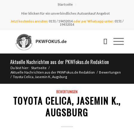
Startseite
Hier klicken für ein unverbindliches Autoankauf Angebot
Jetzt kostenlos anrufen:
0151 / 19452014
oder per Whatsapp unter:
0151 /
19452014
Aktuelle Nachrichten aus der PKWFokus.de Redaktion
Du bist hier:
Startseite
/
Aktuelle Nachrichten aus der PKWFokus.de Redaktion
/
Bewertungen
/
Toyota Celica, Jasemin K., Augsburg
BEWERTUNGEN
TOYOTA CELICA, JASEMIN K.,
AUGSBURG