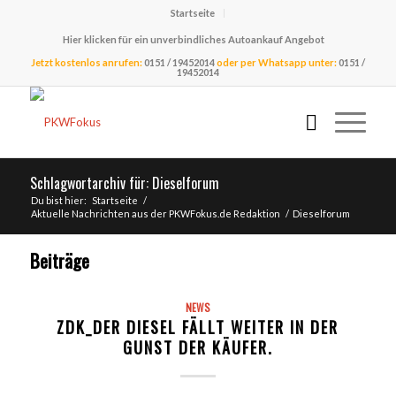
Startseite
Hier klicken für ein unverbindliches Autoankauf Angebot
Jetzt kostenlos anrufen:
0151 / 19452014
oder per Whatsapp unter:
0151 /
19452014
Schlagwortarchiv für: Dieselforum
Du bist hier:
Startseite
/
Aktuelle Nachrichten aus der PKWFokus.de Redaktion
/
Dieselforum
Beiträge
NEWS
ZDK_DER DIESEL FÄLLT WEITER IN DER
GUNST DER KÄUFER.