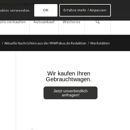
stenlos anrufen:
0151 / 19452014
oder per Whatsapp unter:
0151 / 19452014
OK
Erfahre mehr / Anpassen
Cookies verwenden.
uto verkaufen
Autoankauf
Weiteres
e
/
Aktuelle Nachrichten aus der PKWFokus.de Redaktion
/
Werkstätten
Wir kaufen Ihren
Gebrauchtwagen.
Jetzt unverbindlich
anfragen!