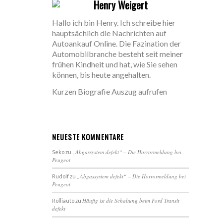
Henry Weigert
Hallo ich bin Henry. Ich schreibe hier
hauptsächlich die Nachrichten auf
Autoankauf Online. Die Fazination der
Automobilbranche besteht seit meiner
frühen Kindheit und hat, wie Sie sehen
können, bis heute angehalten.
Kurzen Biografie Auszug aufrufen
NEUESTE KOMMENTARE
„Abgassystem defekt“ – Die Horrormeldung bei
Seko
zu
Peugeot
„Abgassystem defekt“ – Die Horrormeldung bei
Rudolf
zu
Peugeot
Häufig ist die Schaltung beim Ford Transit
Rolliauto
zu
defekt