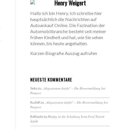
Henry Weigert
Hallo ich bin Henry. Ich schreibe hier
hauptsächlich die Nachrichten auf
Autoankauf Online. Die Fazination der
Automobilbranche besteht seit meiner
frühen Kindheit und hat, wie Sie sehen
können, bis heute angehalten.
Kurzen Biografie Auszug aufrufen
NEUESTE KOMMENTARE
„Abgassystem defekt“ – Die Horrormeldung bei
Seko
zu
Peugeot
„Abgassystem defekt“ – Die Horrormeldung bei
Rudolf
zu
Peugeot
Häufig ist die Schaltung beim Ford Transit
Rolliauto
zu
defekt