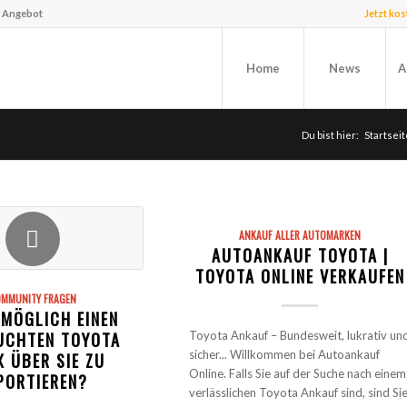
f Angebot
Jetzt ko
Home
News
A
Du bist hier:
Startseit
ANKAUF ALLER AUTOMARKEN
AUTOANKAUF TOYOTA |
TOYOTA ONLINE VERKAUFEN
MMUNITY FRAGEN
 MÖGLICH EINEN
UCHTEN TOYOTA
Toyota Ankauf – Bundesweit, lukrativ un
sicher... Willkommen bei Autoankauf
X ÜBER SIE ZU
Online. Falls Sie auf der Suche nach einem
PORTIEREN?
verlässlichen Toyota Ankauf sind, sind Si