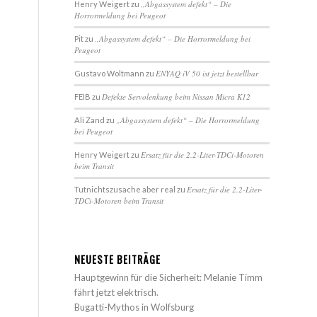
„Abgassystem defekt“ – Die
Henry Weigert
zu
Horrormeldung bei Peugeot
„Abgassystem defekt“ – Die Horrormeldung bei
Pit
zu
Peugeot
ENYAQ iV 50 ist jetzt bestellbar
Gustavo Woltmann
zu
Defekte Servolenkung beim Nissan Micra K12
FEIB
zu
„Abgassystem defekt“ – Die Horrormeldung
Ali Zand
zu
bei Peugeot
Ersatz für die 2.2-Liter-TDCi-Motoren
Henry Weigert
zu
beim Transit
Ersatz für die 2.2-Liter-
Tutnichtszusache aber real
zu
TDCi-Motoren beim Transit
NEUESTE BEITRÄGE
Hauptgewinn für die Sicherheit: Melanie Timm
fährt jetzt elektrisch.
Bugatti-Mythos in Wolfsburg