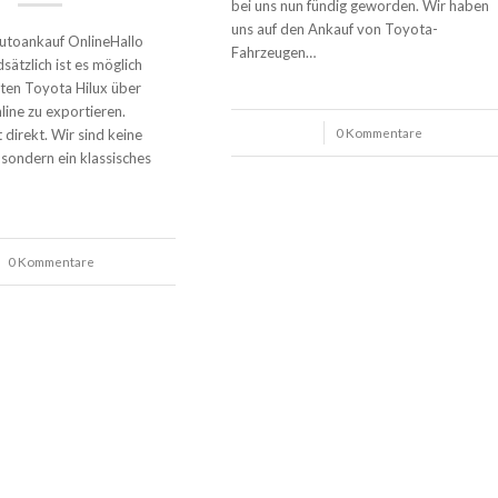
bei uns nun fündig geworden. Wir haben
uns auf den Ankauf von Toyota-
utoankauf OnlineHallo
Fahrzeugen…
dsätzlich ist es möglich
ten Toyota Hilux über
ine zu exportieren.
/
0 Kommentare
t direkt. Wir sind keine
sondern ein klassisches
0 Kommentare