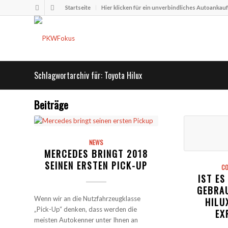
Startseite
Hier klicken für ein unverbindliches Autoankau
Schlagwortarchiv für: Toyota Hilux
Beiträge
NEWS
MERCEDES BRINGT 2018
SEINEN ERSTEN PICK-UP
CO
IST ES
GEBRA
Wenn wir an die Nutzfahrzeugklasse
HILU
„Pick-Up“ denken, dass werden die
EX
meisten Autokenner unter Ihnen an