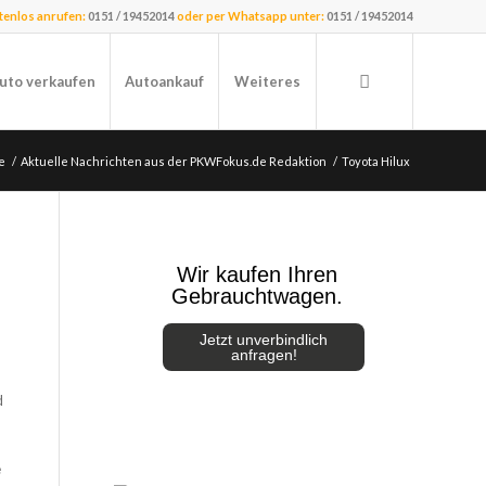
stenlos anrufen:
0151 / 19452014
oder per Whatsapp unter:
0151 / 19452014
uto verkaufen
Autoankauf
Weiteres
e
/
Aktuelle Nachrichten aus der PKWFokus.de Redaktion
/
Toyota Hilux
Wir kaufen Ihren
Gebrauchtwagen.
Jetzt unverbindlich
anfragen!
d
e