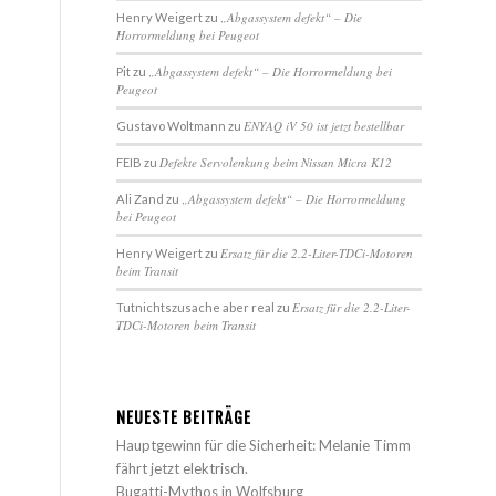
„Abgassystem defekt“ – Die
Henry Weigert
zu
Horrormeldung bei Peugeot
„Abgassystem defekt“ – Die Horrormeldung bei
Pit
zu
Peugeot
ENYAQ iV 50 ist jetzt bestellbar
Gustavo Woltmann
zu
Defekte Servolenkung beim Nissan Micra K12
FEIB
zu
„Abgassystem defekt“ – Die Horrormeldung
Ali Zand
zu
bei Peugeot
Ersatz für die 2.2-Liter-TDCi-Motoren
Henry Weigert
zu
beim Transit
Ersatz für die 2.2-Liter-
Tutnichtszusache aber real
zu
TDCi-Motoren beim Transit
NEUESTE BEITRÄGE
Hauptgewinn für die Sicherheit: Melanie Timm
fährt jetzt elektrisch.
Bugatti-Mythos in Wolfsburg