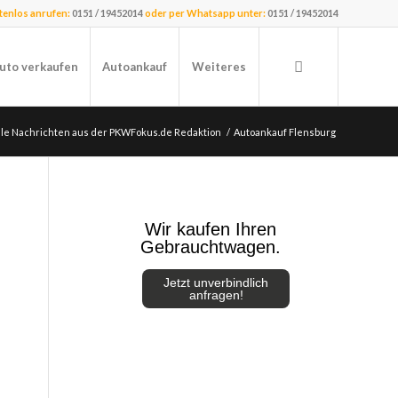
stenlos anrufen:
0151 / 19452014
oder per Whatsapp unter:
0151 / 19452014
uto verkaufen
Autoankauf
Weiteres
lle Nachrichten aus der PKWFokus.de Redaktion
/
Autoankauf Flensburg
Wir kaufen Ihren
Gebrauchtwagen.
Jetzt unverbindlich
anfragen!