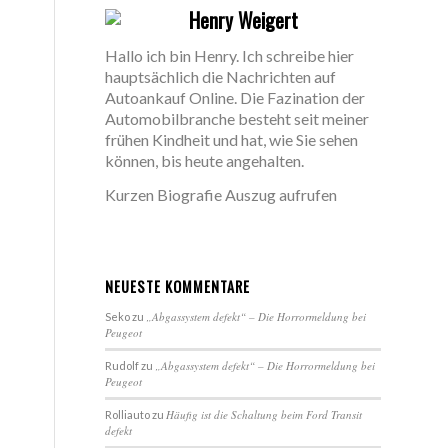
Henry Weigert
Hallo ich bin Henry. Ich schreibe hier
hauptsächlich die Nachrichten auf
Autoankauf Online. Die Fazination der
Automobilbranche besteht seit meiner
frühen Kindheit und hat, wie Sie sehen
können, bis heute angehalten.
Kurzen Biografie Auszug aufrufen
NEUESTE KOMMENTARE
„Abgassystem defekt“ – Die Horrormeldung bei
Seko
zu
Peugeot
„Abgassystem defekt“ – Die Horrormeldung bei
Rudolf
zu
Peugeot
Häufig ist die Schaltung beim Ford Transit
Rolliauto
zu
defekt