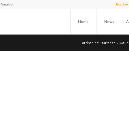
f Angebot
Jetzt ko
Home
News
A
Du bist hier:
Startseite
/
Aktue