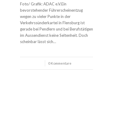
Foto/ Grafik: ADAC e.V.Ein
bevorstehender Führerscheinentzug
wegen zu vieler Punkte in der
Verkehrssünderkartei in Flensburg ist
gerade bei Pendlern und bei Berufstätigen
im Aussendienst keine Seltenheit. Doch
scheinbar lässt sich…
/
0 Kommentare