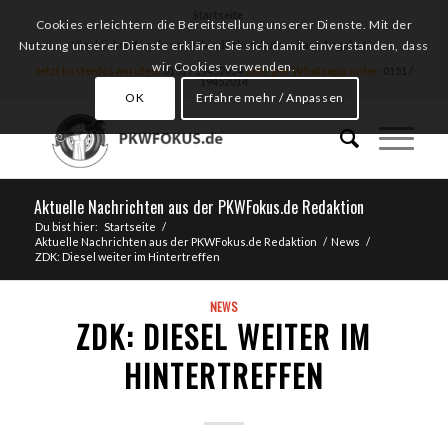
Startseite
Cookies erleichtern die Bereitstellung unserer Dienste. Mit der
Hier klicken für ein unverbindliches Autoankauf Angebot
Nutzung unserer Dienste erklären Sie sich damit einverstanden, dass
wir Cookies verwenden.
Jetzt kostenlos anrufen:
0151 / 19452014
oder per Whatsapp unter:
0151 /
19452014
OK
Erfahre mehr / Anpassen
Aktuelle Nachrichten aus der PKWFokus.de Redaktion
Du bist hier:
Startseite
/
Aktuelle Nachrichten aus der PKWFokus.de Redaktion
/
News
/
ZDK: Diesel weiter im Hintertreffen
NEWS
ZDK: DIESEL WEITER IM
HINTERTREFFEN