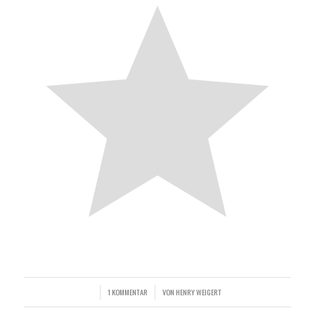
1 KOMMENTAR
VON
HENRY WEIGERT
/
/