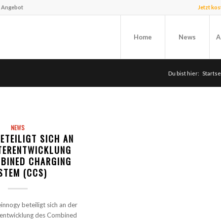
f Angebot
Jetzt ko
Home
News
A
Du bist hier:
Startse
NEWS
ETEILIGT SICH AN
TERENTWICKLUNG
BINED CHARGING
STEM (CCS)
innogy beteiligt sich an der
rentwicklung des Combined