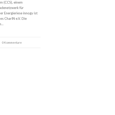
em (CCS), einem
adenetzwerk für
er Energieriese innogy ist
des CharIN e.V. Die
de…
0 Kommentare