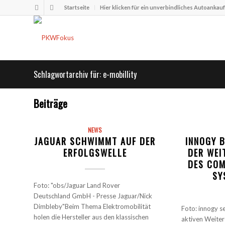
Startseite
Hier klicken für ein unverbindliches Autoankau
Schlagwortarchiv für: e-mobillity
Beiträge
NEWS
JAGUAR SCHWIMMT AUF DER
INNOGY B
ERFOLGSWELLE
DER WEI
DES COM
SY
Foto: "obs/Jaguar Land Rover
Deutschland GmbH - Presse Jaguar/Nick
Dimbleby"Beim Thema Elektromobilität
Foto: innogy se
holen die Hersteller aus den klassischen
aktiven Weite