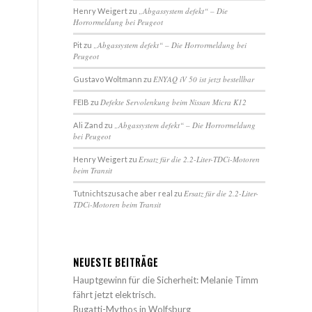
„Abgassystem defekt“ – Die
Henry Weigert
zu
Horrormeldung bei Peugeot
„Abgassystem defekt“ – Die Horrormeldung bei
Pit
zu
Peugeot
ENYAQ iV 50 ist jetzt bestellbar
Gustavo Woltmann
zu
Defekte Servolenkung beim Nissan Micra K12
FEIB
zu
„Abgassystem defekt“ – Die Horrormeldung
Ali Zand
zu
bei Peugeot
Ersatz für die 2.2-Liter-TDCi-Motoren
Henry Weigert
zu
beim Transit
Ersatz für die 2.2-Liter-
Tutnichtszusache aber real
zu
TDCi-Motoren beim Transit
NEUESTE BEITRÄGE
Hauptgewinn für die Sicherheit: Melanie Timm
fährt jetzt elektrisch.
Bugatti-Mythos in Wolfsburg