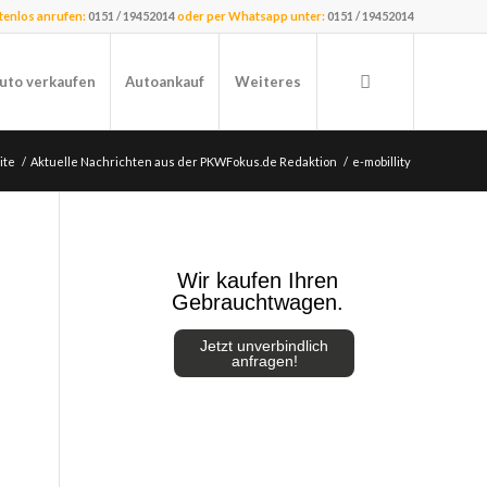
stenlos anrufen:
0151 / 19452014
oder per Whatsapp unter:
0151 / 19452014
uto verkaufen
Autoankauf
Weiteres
ite
/
Aktuelle Nachrichten aus der PKWFokus.de Redaktion
/
e-mobillity
Wir kaufen Ihren
Gebrauchtwagen.
Jetzt unverbindlich
anfragen!