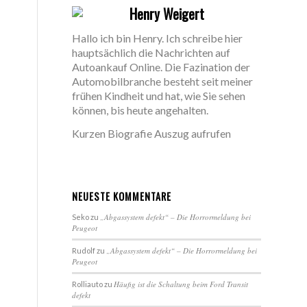
Henry Weigert
Hallo ich bin Henry. Ich schreibe hier
hauptsächlich die Nachrichten auf
Autoankauf Online. Die Fazination der
Automobilbranche besteht seit meiner
frühen Kindheit und hat, wie Sie sehen
können, bis heute angehalten.
Kurzen Biografie Auszug aufrufen
NEUESTE KOMMENTARE
„Abgassystem defekt“ – Die Horrormeldung bei
Seko
zu
Peugeot
„Abgassystem defekt“ – Die Horrormeldung bei
Rudolf
zu
Peugeot
Häufig ist die Schaltung beim Ford Transit
Rolliauto
zu
defekt