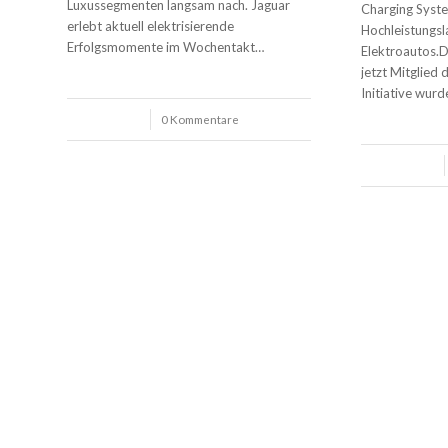
Luxussegmenten langsam nach. Jaguar
Charging Syst
erlebt aktuell elektrisierende
Hochleistungsl
Erfolgsmomente im Wochentakt…
Elektroautos.D
jetzt Mitglied 
Initiative wur
/
0 Kommentare
/