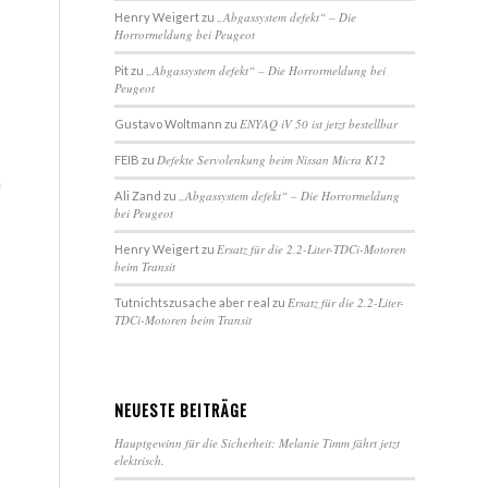
„Abgassystem defekt“ – Die
Henry Weigert
zu
Horrormeldung bei Peugeot
„Abgassystem defekt“ – Die Horrormeldung bei
Pit
zu
Peugeot
ENYAQ iV 50 ist jetzt bestellbar
Gustavo Woltmann
zu
Defekte Servolenkung beim Nissan Micra K12
FEIB
zu
n
„Abgassystem defekt“ – Die Horrormeldung
Ali Zand
zu
bei Peugeot
Ersatz für die 2.2-Liter-TDCi-Motoren
Henry Weigert
zu
beim Transit
Ersatz für die 2.2-Liter-
Tutnichtszusache aber real
zu
TDCi-Motoren beim Transit
NEUESTE BEITRÄGE
Hauptgewinn für die Sicherheit: Melanie Timm fährt jetzt
elektrisch.