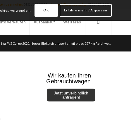
stenlos anrufen:
0151 / 19452014
oder per Whatsapp unter:
0151 / 19452014
OK
Erfahre mehr / Anpassen
Cookies verwenden.
uto verkaufen
Autoankauf
Weiteres
Kia PV5 Cargo 2025: Neuer Elektrotransporter mit bis zu 397 km Reichwe...
U
Wir kaufen Ihren
Gebrauchtwagen.
Jetzt unverbindlich
anfragen!
m