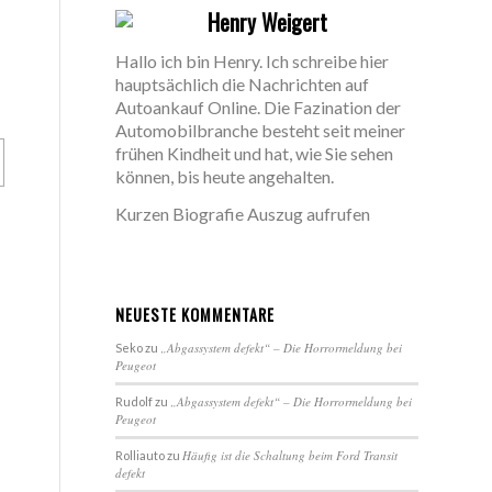
Henry Weigert
Hallo ich bin Henry. Ich schreibe hier
hauptsächlich die Nachrichten auf
Autoankauf Online. Die Fazination der
Automobilbranche besteht seit meiner
frühen Kindheit und hat, wie Sie sehen
können, bis heute angehalten.
Kurzen Biografie Auszug aufrufen
NEUESTE KOMMENTARE
„Abgassystem defekt“ – Die Horrormeldung bei
Seko
zu
Peugeot
„Abgassystem defekt“ – Die Horrormeldung bei
Rudolf
zu
Peugeot
Häufig ist die Schaltung beim Ford Transit
Rolliauto
zu
defekt