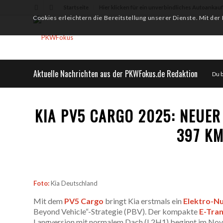
Startseite
Hier klicken für ein unverbindliches Autoankau
Cookies erleichtern die Bereitstellung unserer Dienste. Mit de
Aktuelle Nachrichten aus der PKWFokus.de Redaktion
Du b
KIA PV5 CARGO 2025: NEUER
397 KM
Foto:
Kia Deutschland
Mit dem
PV5 Cargo
bringt Kia erstmals ein
Elektro-N
Beyond Vehicle“-Strategie (PBV). Der kompakte
E-Tra
Langversion mit normalem Dach (L2H1) beginnt im Nove