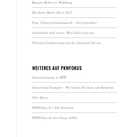
Bugatti-Mythos in Wolfsburg
Die Essen Motor Show 2025
Frist: Führerscheinumtausch – Jetzt beachten!
Autofahren wird teurer: Was Fahrer jetzt tun
Christian Lindner steigt bei der Autoland AG ein
WEITERES AUF PKWFOKUS
Autoentsorgung in NRW
Autoankauf Stuttgart – Wir kaufen Ihr Auto zum Bestpreis
Über Henry
PKWFokus.de / Alte Startseite
PKWFokus.de eine Frage stellen