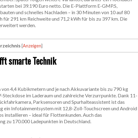
starten bei 39.190 Euro netto. Die E-Plattform E-GMP.S,
fbauten und schnelles Nachladen – in 30 Minuten von 10 auf 80
h für 291 km Reichweite und 71,2 kWh für bis zu 397 km. Die
erweitert werden.
rzeichnis
[
Anzeigen
]
ft smarte Technik
 von 4,4 Kubikmetern und je nach Akkuvariante bis zu 790 kg
20V-Steckdose im Laderaum und zahlreiche Verzurrpunkte. Dank 11-
kfahrkamera, Parksensoren und Spurhalteassistent ist das
ßig ein Infotainmentsystem mit 12,8-Zoll-Touchscreen und Android
 installieren – ideal für Flottenkunden. Auch das
ang zu 170.000 Ladepunkten in Deutschland.