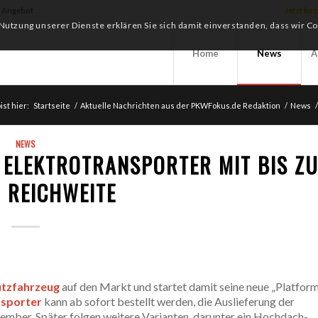
f Angebot
Jetzt ko
r Nutzung unserer Dienste erklären Sie sich damit einverstanden, dass wir 
Home
News
A
ist hier:
Startseite
/
Aktuelle Nachrichten aus der PKWFokus.de Redaktion
/
News
/
NEWS
 ELEKTROTRANSPORTER MIT BIS Z
 REICHWEITE
utzfahrzeug
auf den Markt und startet damit seine neue „Platfor
nsporter
kann ab sofort bestellt werden, die Auslieferung der
mber. Später folgen weitere Varianten, darunter ein Hochdach-