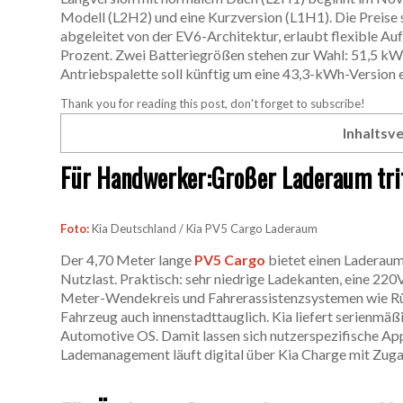
Modell (L2H2) und eine Kurzversion (L1H1). Die Preise 
abgeleitet von der EV6-Architektur, erlaubt flexible Au
Prozent. Zwei Batteriegrößen stehen zur Wahl: 51,5 kW
Antriebspalette soll künftig um eine 43,3-kWh-Version 
Thank you for reading this post, don't forget to subscribe!
Inhaltsve
Für Handwerker:Großer Laderaum trif
Foto:
Kia Deutschland / Kia PV5 Cargo Laderaum
Der 4,70 Meter lange
PV5 Cargo
bietet einen Laderaum
Nutzlast. Praktisch: sehr niedrige Ladekanten, eine 2
Meter-Wendekreis und Fahrerassistenzsystemen wie Rüc
Fahrzeug auch innenstadttauglich. Kia liefert serienmä
Automotive OS. Damit lassen sich nutzerspezifische Apps
Lademanagement läuft digital über Kia Charge mit Zug