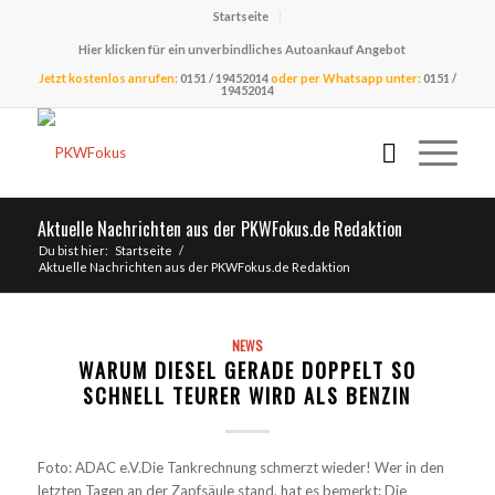
Startseite
Hier klicken für ein unverbindliches Autoankauf Angebot
Jetzt kostenlos anrufen:
0151 / 19452014
oder per Whatsapp unter:
0151 /
19452014
Aktuelle Nachrichten aus der PKWFokus.de Redaktion
Du bist hier:
Startseite
/
Aktuelle Nachrichten aus der PKWFokus.de Redaktion
NEWS
WARUM DIESEL GERADE DOPPELT SO
SCHNELL TEURER WIRD ALS BENZIN
Foto: ADAC e.V.Die Tankrechnung schmerzt wieder! Wer in den
letzten Tagen an der Zapfsäule stand, hat es bemerkt: Die