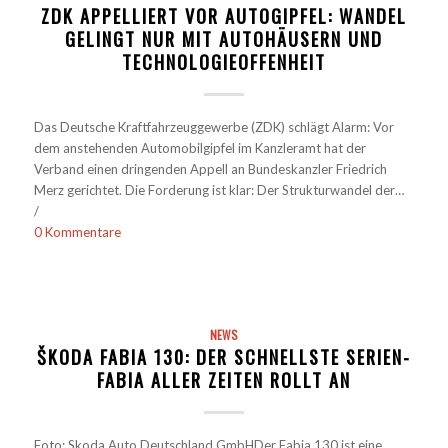
ZDK APPELLIERT VOR AUTOGIPFEL: WANDEL
GELINGT NUR MIT AUTOHÄUSERN UND
TECHNOLOGIEOFFENHEIT
Das Deutsche Kraftfahrzeuggewerbe (ZDK) schlägt Alarm: Vor
dem anstehenden Automobilgipfel im Kanzleramt hat der
Verband einen dringenden Appell an Bundeskanzler Friedrich
Merz gerichtet. Die Forderung ist klar: Der Strukturwandel der…
/
0 Kommentare
NEWS
ŠKODA FABIA 130: DER SCHNELLSTE SERIEN-
FABIA ALLER ZEITEN ROLLT AN
Foto: Skoda Auto Deutschland GmbHDer Fabia 130 ist eine