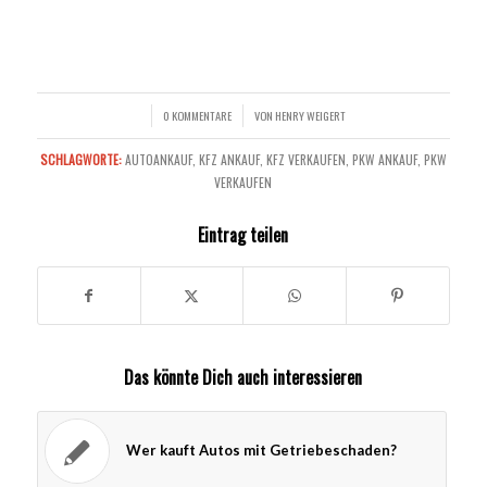
0 KOMMENTARE
VON
HENRY WEIGERT
/
/
SCHLAGWORTE:
AUTOANKAUF
,
KFZ ANKAUF
,
KFZ VERKAUFEN
,
PKW ANKAUF
,
PKW
VERKAUFEN
Eintrag teilen
Das könnte Dich auch interessieren
Wer kauft Autos mit Getriebeschaden?