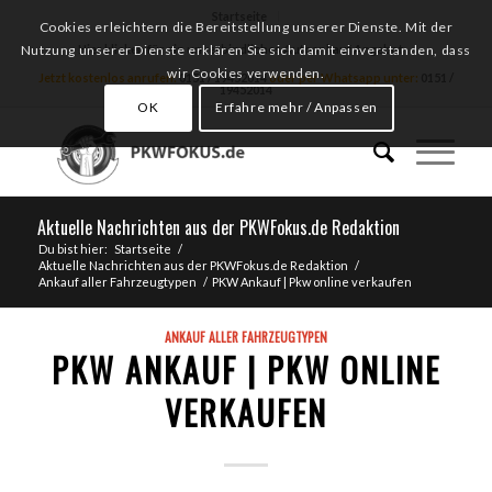
Startseite
Cookies erleichtern die Bereitstellung unserer Dienste. Mit der
Hier klicken für ein unverbindliches Autoankauf Angebot
Nutzung unserer Dienste erklären Sie sich damit einverstanden, dass
wir Cookies verwenden.
Jetzt kostenlos anrufen:
0151 / 19452014
oder per Whatsapp unter:
0151 /
19452014
OK
Erfahre mehr / Anpassen
Aktuelle Nachrichten aus der PKWFokus.de Redaktion
Du bist hier:
Startseite
/
Aktuelle Nachrichten aus der PKWFokus.de Redaktion
/
Ankauf aller Fahrzeugtypen
/
PKW Ankauf | Pkw online verkaufen
ANKAUF ALLER FAHRZEUGTYPEN
PKW ANKAUF | PKW ONLINE
VERKAUFEN