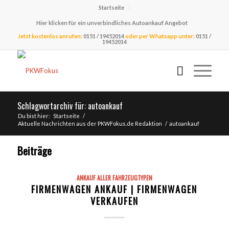
Startseite
Hier klicken für ein unverbindliches Autoankauf Angebot
Jetzt kostenlos anrufen:
0151 / 19452014
oder per Whatsapp unter:
0151 /
19452014
Schlagwortarchiv für: autoankauf
Du bist hier:
Startseite
/
Aktuelle Nachrichten aus der PKWFokus.de Redaktion
/
autoankauf
Beiträge
ANKAUF ALLER FAHRZEUGTYPEN
FIRMENWAGEN ANKAUF | FIRMENWAGEN
VERKAUFEN