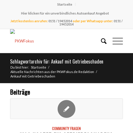
Startseite
Hier klicken für ein unverbindliches Autoankauf Angebot
Jetzt kostenlos anrufen:
0151 / 19452014
oder per Whatsapp unter:
0151 /
19452014
Schlagwortarchiv für: Ankauf mit Getriebeschaden
Du bist hier:
Startseite
/
Aktuelle Nachrichten aus der PKWFokus.de Redaktion
/
Ankauf mit Getriebeschaden
Beiträge
COMMUNITY FRAGEN