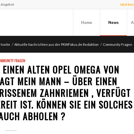
f Angebot
Jetzt ko
Home
News
A
rtseite
/
Aktuelle Nachrichten aus der PKWFokus.de Redaktion
/
Community Fragen
MMUNITY FRAGEN
 EINEN ALTEN OPEL OMEGA VON
SAGT MEIN MANN – ÜBER EINEN
RISSENEM ZAHNRIEMEN , VERFÜGT
EIT IST. KÖNNEN SIE EIN SOLCHES
AUCH ABHOLEN ?