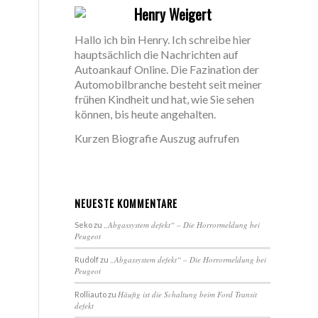
Henry Weigert
Hallo ich bin Henry. Ich schreibe hier
hauptsächlich die Nachrichten auf
Autoankauf Online. Die Fazination der
Automobilbranche besteht seit meiner
frühen Kindheit und hat, wie Sie sehen
können, bis heute angehalten.
Kurzen Biografie Auszug aufrufen
NEUESTE KOMMENTARE
„Abgassystem defekt“ – Die Horrormeldung bei
Seko
zu
Peugeot
„Abgassystem defekt“ – Die Horrormeldung bei
Rudolf
zu
Peugeot
Häufig ist die Schaltung beim Ford Transit
Rolliauto
zu
defekt