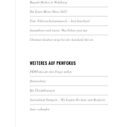
Bugatti-Mythos in Wolfsburg
Die Essen Motor Show 2025
Frist: Führerscheinumtausch – Jetzt beachten!
Autofahren wird teurer: Was Fahrer jetzt tun
Christian Lindner steigt bei der Autoland AG ein
WEITERES AUF PKWFOKUS
PKWFokus.de eine Frage stellen
Datenschutz
Kfz-Überführungen
Autoankauf Stuttgart – Wir kaufen Ihr Auto zum Bestpreis
Auto verkaufen