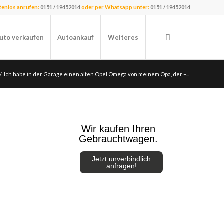
stenlos anrufen:
0151 / 19452014
oder per Whatsapp unter:
0151 / 19452014
uto verkaufen
Autoankauf
Weiteres
/
Ich habe in der Garage einen alten Opel Omega von meinem Opa, der –...
Wir kaufen Ihren
Gebrauchtwagen.
Jetzt unverbindlich
anfragen!