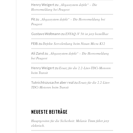
„Abgassystem defekt“ – Die
Henry Weigert
zu
Horrormeldung bei Peugeot
„Abgassystem defekt“ – Die Horrormeldung bei
Pit
zu
Peugeot
ENYAQ iV 50 ist jetzt bestellbar
Gustavo Woltmann
zu
Defekte Servolenkung beim Nissan Micra K12
FEIB
zu
„Abgassystem defekt“ – Die Horrormeldung
Ali Zand
zu
bei Peugeot
Ersatz für die 2.2-Liter-TDCi-Motoren
Henry Weigert
zu
beim Transit
Ersatz für die 2.2-Liter-
Tutnichtszusache aber real
zu
TDCi-Motoren beim Transit
NEUESTE BEITRÄGE
Hauptgewinn für die Sicherheit: Melanie Timm fährt jetzt
elektrisch.