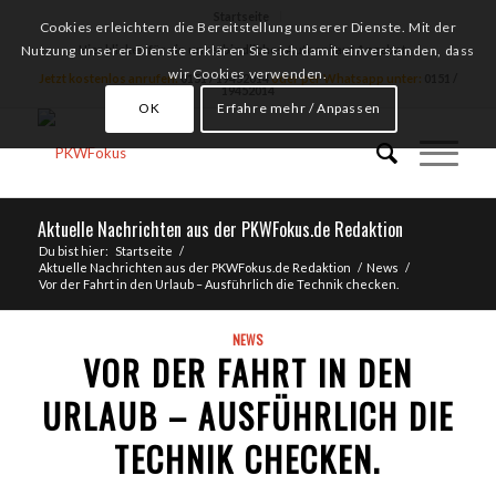
Startseite
Cookies erleichtern die Bereitstellung unserer Dienste. Mit der
Hier klicken für ein unverbindliches Autoankauf Angebot
Nutzung unserer Dienste erklären Sie sich damit einverstanden, dass
wir Cookies verwenden.
Jetzt kostenlos anrufen:
0151 / 19452014
oder per Whatsapp unter:
0151 /
19452014
OK
Erfahre mehr / Anpassen
Aktuelle Nachrichten aus der PKWFokus.de Redaktion
Du bist hier:
Startseite
/
Aktuelle Nachrichten aus der PKWFokus.de Redaktion
/
News
/
Vor der Fahrt in den Urlaub – Ausführlich die Technik checken.
NEWS
VOR DER FAHRT IN DEN
URLAUB – AUSFÜHRLICH DIE
TECHNIK CHECKEN.