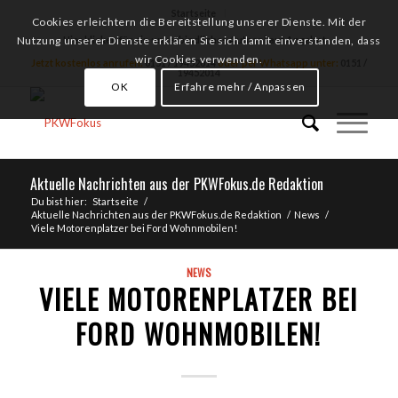
Startseite
Cookies erleichtern die Bereitstellung unserer Dienste. Mit der
Hier klicken für ein unverbindliches Autoankauf Angebot
Nutzung unserer Dienste erklären Sie sich damit einverstanden, dass
wir Cookies verwenden.
Jetzt kostenlos anrufen:
0151 / 19452014
oder per Whatsapp unter:
0151 /
19452014
OK
Erfahre mehr / Anpassen
Aktuelle Nachrichten aus der PKWFokus.de Redaktion
Du bist hier:
Startseite
/
Aktuelle Nachrichten aus der PKWFokus.de Redaktion
/
News
/
Viele Motorenplatzer bei Ford Wohnmobilen!
NEWS
VIELE MOTORENPLATZER BEI
FORD WOHNMOBILEN!