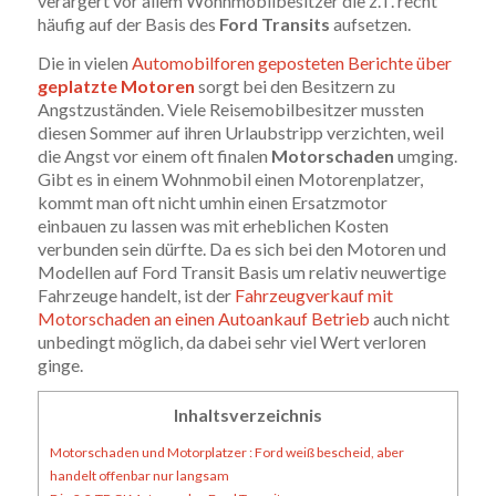
verärgert vor allem Wohnmobilbesitzer die z.T. recht
häufig auf der Basis des
Ford Transits
aufsetzen.
Die in vielen
Automobilforen geposteten Berichte über
geplatzte Motoren
sorgt bei den Besitzern zu
Angstzuständen. Viele Reisemobilbesitzer mussten
diesen Sommer auf ihren Urlaubstripp verzichten, weil
die Angst vor einem oft finalen
Motorschaden
umging.
Gibt es in einem Wohnmobil einen Motorenplatzer,
kommt man oft nicht umhin einen Ersatzmotor
einbauen zu lassen was mit erheblichen Kosten
verbunden sein dürfte. Da es sich bei den Motoren und
Modellen auf Ford Transit Basis um relativ neuwertige
Fahrzeuge handelt, ist der
Fahrzeugverkauf mit
Motorschaden an einen Autoankauf Betrieb
auch nicht
unbedingt möglich, da dabei sehr viel Wert verloren
ginge.
Inhaltsverzeichnis
Motorschaden und Motorplatzer : Ford weiß bescheid, aber
handelt offenbar nur langsam