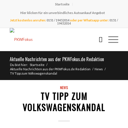
Startseite
Hier klicken für ein unverbindliches Autoankauf Angebot
Jetzt kostenlos anrufen:
0151 / 19452014
oder per Whatsapp unter:
0151 /
19452014
Aktuelle Nachrichten aus der PKWFokus.de Redaktion
Du bist hier:
Startseite
/
Aktuelle Nachrichten aus der PKWFokus.de Redaktion
/
News
/
TV Tipp zum Volkswagenskandal
NEWS
TV TIPP ZUM
VOLKSWAGENSKANDAL