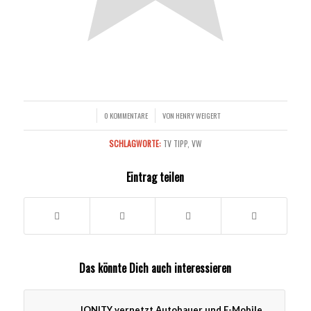
0 KOMMENTARE
VON
HENRY WEIGERT
/
/
SCHLAGWORTE:
TV TIPP
,
VW
Eintrag teilen
Das könnte Dich auch interessieren
IONITY vernetzt Autobauer und E-Mobile