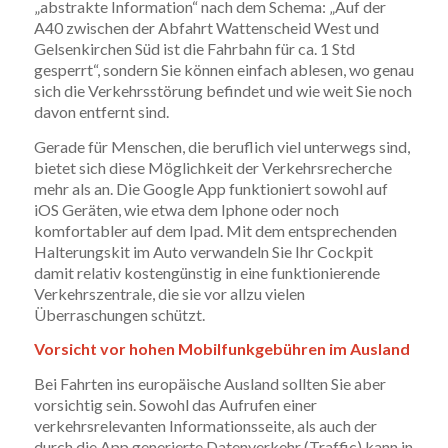
„abstrakte Information“ nach dem Schema: „Auf der
A40 zwischen der Abfahrt Wattenscheid West und
Gelsenkirchen Süd ist die Fahrbahn für ca. 1 Std
gesperrt“, sondern Sie können einfach ablesen, wo genau
sich die Verkehrsstörung befindet und wie weit Sie noch
davon entfernt sind.
Gerade für Menschen, die beruflich viel unterwegs sind,
bietet sich diese Möglichkeit der Verkehrsrecherche
mehr als an. Die Google App funktioniert sowohl auf
iOS Geräten, wie etwa dem Iphone oder noch
komfortabler auf dem Ipad. Mit dem entsprechenden
Halterungskit im Auto verwandeln Sie Ihr Cockpit
damit relativ kostengünstig in eine funktionierende
Verkehrszentrale, die sie vor allzu vielen
Überraschungen schützt.
Vorsicht vor hohen Mobilfunkgebühren im Ausland
Bei Fahrten ins europäische Ausland sollten Sie aber
vorsichtig sein. Sowohl das Aufrufen einer
verkehrsrelevanten Informationsseite, als auch der
durch die App generierte Datenverkehr (Traffic) kann in