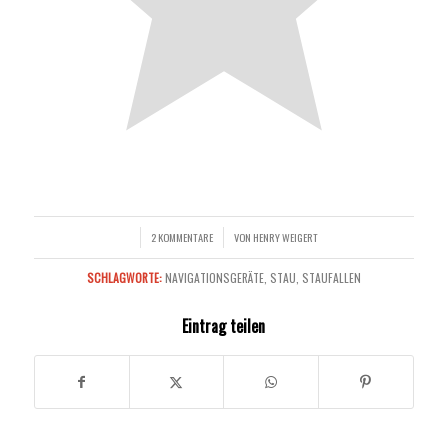
2 KOMMENTARE
VON
HENRY WEIGERT
/
/
SCHLAGWORTE:
NAVIGATIONSGERÄTE
,
STAU
,
STAUFALLEN
Eintrag teilen