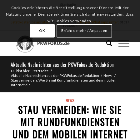
Startseite
Cookies erleichtern die Bereitstellung unserer Dienste. Mit der
Hier klicken für ein unverbindliches Autoankauf Angebot
Nutzung unserer Dienste erklären Sie sich damit einverstanden, dass
wir Cookies verwenden.
Jetzt kostenlos anrufen:
0151 / 19452014
oder per Whatsapp unter:
0151 /
19452014
OK
Erfahre mehr / Anpassen
Aktuelle Nachrichten aus der PKWFokus.de Redaktion
Du bist hier:
Startseite
/
Aktuelle Nachrichten aus der PKWFokus.de Redaktion
/
News
/
Stau vermeiden: Wie Sie mit Rundfunkdiensten und dem mobilen
Internet die...
NEWS
STAU VERMEIDEN: WIE SIE
MIT RUNDFUNKDIENSTEN
UND DEM MOBILEN INTERNET